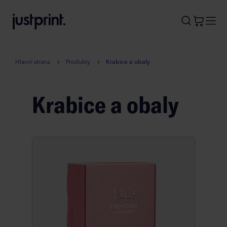
B
A
A
B
Hlavní strana
Produkty
Krabice a obaly
Krabice a obaly