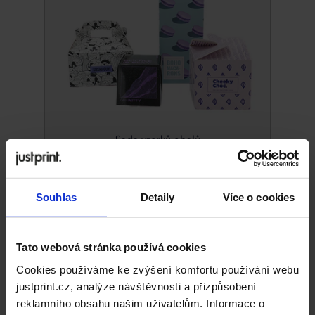
Sada vzorků obalů
Krabice a obaly
Souhlas
Detaily
Více o cookies
Víte, jak obal výrobku podporuje vaši marketingovou
strategii? Obaly jsou ideálním prostorem pro
Tato webová stránka používá cookies
komunikaci a budování pozitivních zkušeností se
značkou, správná krabice pomáhá vytvářet
osobní
Cookies používáme ke zvýšení komfortu používání webu
vztah
, který se promítá do nákupních rozhodnutí.
justprint.cz, analýze návštěvnosti a přizpůsobení
Vychází z dojmů a emocí, poskytuje příjemci inspiraci
reklamního obsahu našim uživatelům. Informace o
a sdělení na míru.