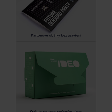
Kartonové obálky bez uzavření
Krabice se samozavíracím víkem