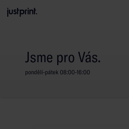
B
A
A
B
Jsme pro Vás.
pondělí-pátek 08:00-16:00