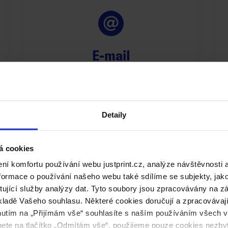
E-mail
Napište - odpovíme
na každou Vaši otázku.
Detaily
info@justprint.cz
á cookies
í komfortu používání webu justprint.cz, analýze návštěvnosti 
ormace o používání našeho webu také sdílíme se subjekty, jako 
ytující služby analýzy dat. Tyto soubory jsou zpracovávány na 
ladě Vašeho souhlasu. Některé cookies doručují a zpracovávají n
nutím na „Přijímám vše“ souhlasíte s naším používáním všech 
knete na tlačítko „Odmítám vše“, použijeme pouze cookies nezby