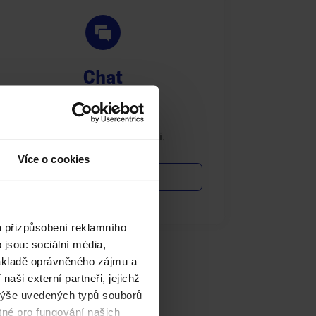
Chat
Zanechte zprávu -
rozptýlíme pochybnosti.
Více o cookies
Vstupte do chatu
a přizpůsobení reklamního
jsou: sociální média,
základě oprávněného zájmu a
aši externí partneři, jejichž
výše uvedených typů souborů
tné pro fungování našich