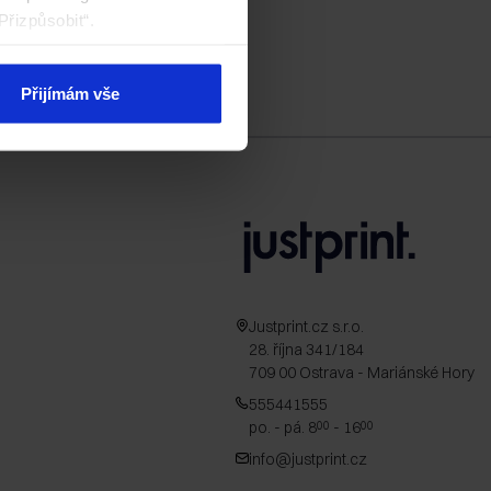
Přizpůsobit“.
Přijímám vše
Justprint.cz s.r.o.
28. října 341/184
709 00 Ostrava - Mariánské Hory
555441555
po. - pá. 8
- 16
00
00
info@justprint.cz