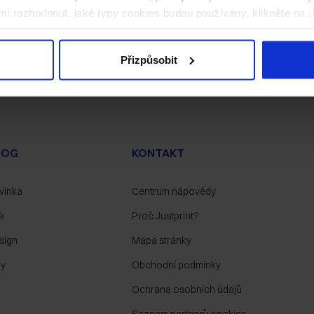
i rozhodnout, jaké typy cookies budou používány, klikněte na „
Přizpůsobit
LOG
KONTAKT
vinka
Centrum nápovědy
sk
Proč Justprint?
sign
Mapa stránky
py
Obchodní podmínky
Ochrana osobních údajů