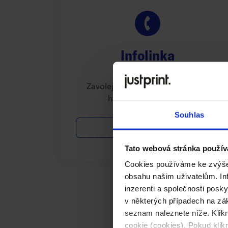
Infolinka
Zavolejte objednejte si bezplatný
hovor s konzultantem
Souhlas
555441555
Tato webová stránka použív
Cookies používáme ke zvýšen
obsahu našim uživatelům. Inf
inzerenti a společnosti posk
v některých případech na zák
seznam naleznete níže. Klik
cookie (cookies). Pokud kli