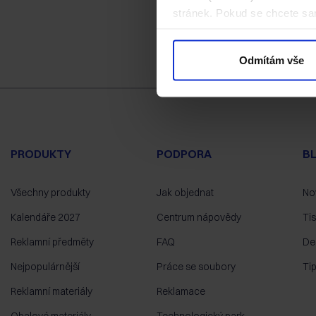
stránek. Pokud se chcete sam
Odmítám vše
PRODUKTY
PODPORA
B
Všechny produkty
Jak objednat
No
Kalendáře 2027
Centrum nápovědy
Ti
Reklamní předměty
FAQ
De
Nejpopulárnější
Práce se soubory
Ti
Reklamní materiály
Reklamace