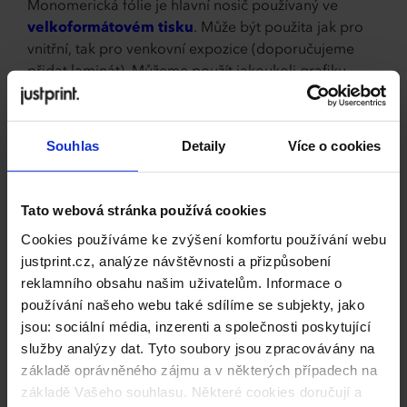
Monomerická fólie je hlavní nosič používaný ve
velkoformátovém tisku
. Může být použita jak pro
vnitřní, tak pro venkovní expozice (doporučujeme
přidat laminát). Můžeme použít jakoukoli grafiku,
vzor nebo logo . Fólie tiskneme ve 3 formátech nebo
ve vlastní velikosti (od 50 do 100 cm).
Souhlas
Detaily
Více o cookies
Na výběr Vám dáme fólii v elegantní matné nebo
efektní lesklé. Monomerická fólie může být použita
pro polepení plochých povrchů – výloh, stěn,
Tato webová stránka používá cookies
zasklení, výstavních stánků nebo zrcadel.
Cookies používáme ke zvýšení komfortu používání webu
Lité fólie
justprint.cz, analýze návštěvnosti a přizpůsobení
reklamního obsahu našim uživatelům. Informace o
používání našeho webu také sdílíme se subjekty, jako
Litá (automobilové) fólie je skvělá pro lepení
jsou: sociální média, inzerenti a společnosti poskytující
nerovného povrchu - při zahřátí k němu přilne. Jedná
služby analýzy dat. Tyto soubory jsou zpracovávány na
se o nejoblíbenější fólii pro lepení firemních vozidel
základě oprávněného zájmu a v některých případech na
nebo veřejné dopravy.
základě Vašeho souhlasu. Některé cookies doručují a