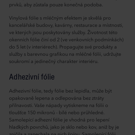
prvků, aby zůstala pouze konečná podoba.
Vinylová fólie s mléčným efektem je skvělá pro
kancelářské budovy, kavárny, restaurace a místnosti,
ve kterých jsou poskytovány služby. Životnost této
okenních fólie činí od 2 (ve venkovních podmínkách)
do 5 let (v interiérech). Propagujte své produkty a
služby s barevnou grafikou na mléčné fólii, udržujte
soukromí a jedinečný charakter interiéru.
Adhezivní fólie
Adhezivní fólie, tedy fólie bez lepidla, může být
opakovaně lepena a odlepována bez ztráty
přilnavosti. Vaše nápady vytiskneme na fólii o
tloušťce 150 mikronů - bílé nebo průhledné.
Samolepící adhezní fólie je vhodná pro lepení
hladkých povrchů, jako je sklo nebo kov, aniž by je
zničila a zanechala na nich špínu. Samolepící fólii