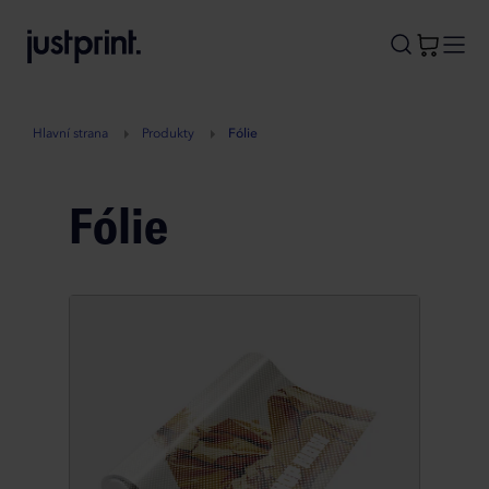
B
A
A
B
Hlavní strana
Produkty
Fólie
Fólie