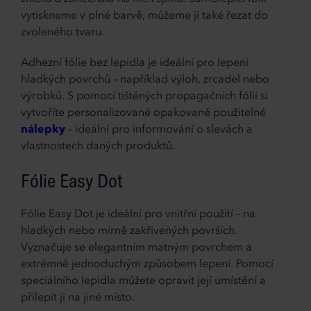
vytiskneme v plné barvě, můžeme ji také řezat do
zvoleného tvaru.
Adhezní fólie bez lepidla je ideální pro lepení
hladkých povrchů – například výloh, zrcadel nebo
výrobků. S pomocí tištěných propagačních fólií si
vytvoříte personalizované opakovaně použitelné
nálepky
– ideální pro informování o slevách a
vlastnostech daných produktů.
Fólie Easy Dot
Fólie Easy Dot je ideální pro vnitřní použití – na
hladkých nebo mírně zakřivených površích.
Vyznačuje se elegantním matným povrchem a
extrémně jednoduchým způsobem lepení. Pomocí
speciálního lepidla můžete opravit její umístění a
přilepit ji na jiné místo.