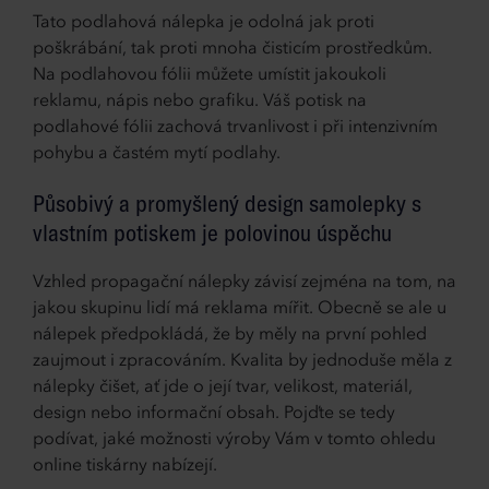
Tato podlahová nálepka je odolná jak proti
poškrábání, tak proti mnoha čisticím prostředkům.
Na podlahovou fólii můžete umístit jakoukoli
reklamu, nápis nebo grafiku. Váš potisk na
podlahové fólii zachová trvanlivost i při intenzivním
pohybu a častém mytí podlahy.
Působivý a promyšlený design samolepky s
vlastním potiskem je polovinou úspěchu
Vzhled propagační nálepky závisí zejména na tom, na
jakou skupinu lidí má reklama mířit. Obecně se ale u
nálepek předpokládá, že by měly na první pohled
zaujmout i zpracováním. Kvalita by jednoduše měla z
nálepky čišet, ať jde o její tvar, velikost, materiál,
design nebo informační obsah. Pojďte se tedy
podívat, jaké možnosti výroby Vám v tomto ohledu
online tiskárny nabízejí.