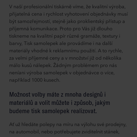
V naší profesionální tiskárně víme, že kvalitní výroba,
přijatelná cena i rychlost vyhotovení objednávky musí
být samozřejmostí, stejně jako proklientský přístup a
příjemná komunikace. Proto pro Vás již dlouho
tiskneme na kvalitní papír různé gramáže, textury i
barvy, Tisk samolepek ale provádíme i na další
materiály vhodné k reklamnímu použití. A to rychle,
za velmi příjemné ceny a v množství již od několika
málo kusů nálepek. Žádným problémem pro nás
neníani výroba samolepek v objednávce o více,
například 1000 kusech.
Možnost volby máte z mnoha designů i
materiálů a volit můžete i způsob, jakým
budeme tisk samolepek realizovat.
Ať už hledáte polepy na míru na výlohu své prodejny,
na automobil, nebo potřebujete zviditelnit stánek,