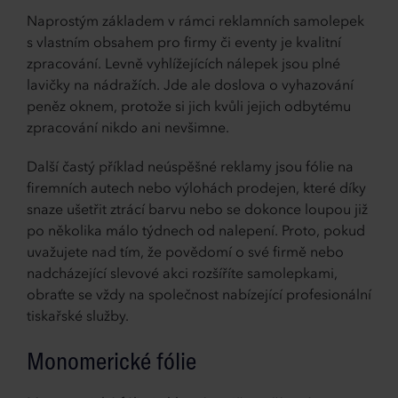
Naprostým základem v rámci reklamních samolepek
s vlastním obsahem pro firmy či eventy je kvalitní
zpracování. Levně vyhlížejících nálepek jsou plné
lavičky na nádražích. Jde ale doslova o vyhazování
peněz oknem, protože si jich kvůli jejich odbytému
zpracování nikdo ani nevšimne.
Další častý příklad neúspěšné reklamy jsou fólie na
firemních autech nebo výlohách prodejen, které díky
snaze ušetřit ztrácí barvu nebo se dokonce loupou již
po několika málo týdnech od nalepení. Proto, pokud
uvažujete nad tím, že povědomí o své firmě nebo
nadcházející slevové akci rozšíříte samolepkami,
obraťte se vždy na společnost nabízející profesionální
tiskařské služby.
Monomerické fólie