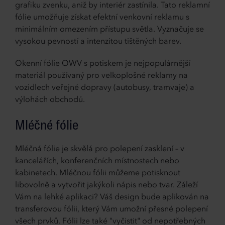
grafiku zvenku, aniž by interiér zastínila. Tato reklamní
fólie umožňuje získat efektní venkovní reklamu s
minimálním omezením přístupu světla. Vyznačuje se
vysokou pevností a intenzitou tištěných barev.
Okenní fólie OWV s potiskem je nejpopulárnější
materiál používaný pro velkoplošné reklamy na
vozidlech veřejné dopravy (autobusy, tramvaje) a
výlohách obchodů.
Mléčné fólie
Mléčná fólie je skvělá pro polepení zasklení – v
kancelářích, konferenčních místnostech nebo
kabinetech. Mléčnou fólii můžeme potisknout
libovolně a vytvořit jakýkoli nápis nebo tvar. Záleží
Vám na lehké aplikaci? Váš design bude aplikován na
transferovou fólii, který Vám umožní přesné polepení
všech prvků. Fólii lze také "vyčistit" od nepotřebných