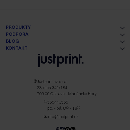
PRODUKTY
PODPORA
BLOG
KONTAKT
Justprint.cz s.r.o.
28. října 341/184
709 00 Ostrava - Mariánské Hory
555441555
po. - pá. 8
- 16
00
00
info@justprint.cz