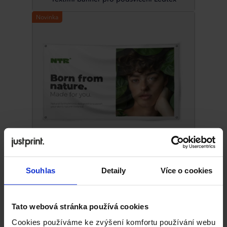
Novinka
Textilní polyesterový banner
Souhlas
Detaily
Více o cookies
Reklamní bannery
bezesporu patří mezi
nejúčinnější nástroje každého marketingového plánu.
Nejčastěji jsou totiž reklamní plachty bannery k
Tato webová stránka používá cookies
dispozici ve velkých formátech, aby byla reklama na
Cookies používáme ke zvýšení komfortu používání webu
konkrétním banneru vidět z co nejširšího okolí, a