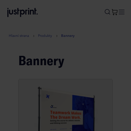
B
A
A
B
Hlavní strana
Produkty
Bannery
Bannery