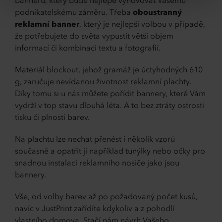
banneru, který bude nejlépe vyhovovat Vašemu
podnikatelskému záměru. Třeba
oboustranný
reklamní banner
, který je nejlepší volbou v případě,
že potřebujete do světa vypustit větší objem
informací či kombinaci textu a fotografií.
Materiál blockout, jehož gramáž je úctyhodných 610
g, zaručuje nevídanou životnost reklamní plachty.
Díky tomu si u nás můžete pořídit bannery, které Vám
vydrží v top stavu dlouhá léta. A to bez ztráty ostrosti
tisku či plnosti barev.
Na plachtu lze nechat přenést i několik vzorů
současně a opatřit ji například tunýlky nebo očky pro
snadnou instalaci reklamního nosiče jako jsou
bannery.
Vše, od volby barev až po požadovaný počet kusů,
navíc v JustPrint zařídíte kdykoliv a z pohodlí
vlastního domova. Stačí nám návrh Vašeho