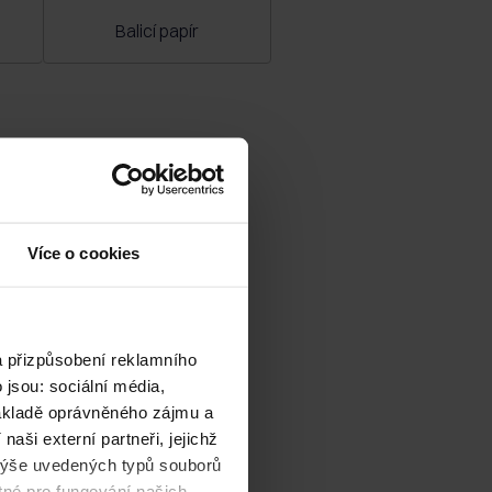
Balicí papír
Více o cookies
a přizpůsobení reklamního
jsou: sociální média,
základě oprávněného zájmu a
aši externí partneři, jejichž
výše uvedených typů souborů
tné pro fungování našich