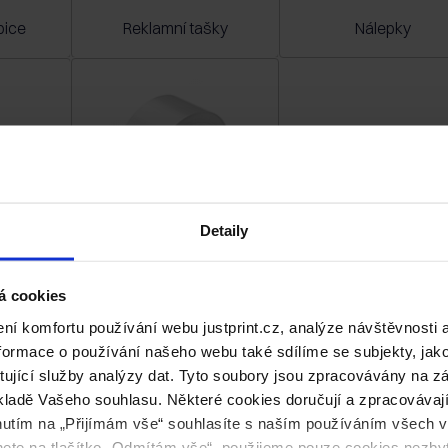
bice
Reklamní tašky
Nálepky
Detaily
ety na
Lepicí pásky s
potiskem
á cookies
í komfortu používání webu justprint.cz, analýze návštěvnosti 
ormace o používání našeho webu také sdílíme se subjekty, jako 
ytující služby analýzy dat. Tyto soubory jsou zpracovávány na 
ladě Vašeho souhlasu. Některé cookies doručují a zpracovávají n
nutím na „Přijímám vše“ souhlasíte s naším používáním všech 
knete na tlačítko „Odmítám vše“, použijeme pouze cookies nezby