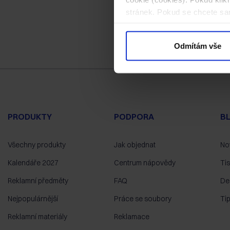
stránek. Pokud se chcete sam
Odmítám vše
PRODUKTY
PODPORA
B
Všechny produkty
Jak objednat
No
Kalendáře 2027
Centrum nápovědy
Ti
Reklamní předměty
FAQ
De
Nejpopulárnější
Práce se soubory
Ti
Reklamní materiály
Reklamace