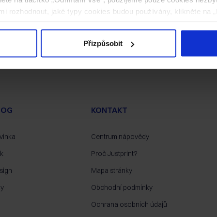
i rozhodnout, jaké typy cookies budou používány, klikněte na „
Přizpůsobit
LOG
KONTAKT
vinka
Centrum nápovědy
sk
Proč Justprint?
sign
Mapa stránky
py
Obchodní podmínky
Ochrana osobních údajů