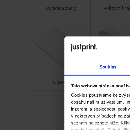
Krabice a obaly
Poštovní kra
Souhlas
Samolepicí etik
Obálky
kotouči
Tato webová stránka použív
Cookies používáme ke zvýšen
obsahu našim uživatelům. Inf
inzerenti a společnosti posk
v některých případech na zák
seznam naleznete níže. Klik
cookie (cookies). Pokud kli