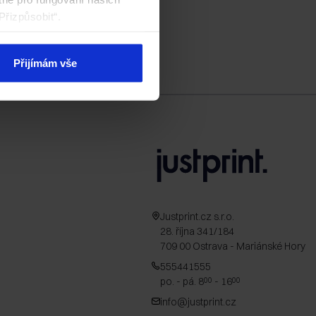
Přizpůsobit“.
Přijímám vše
Justprint.cz s.r.o.
28. října 341/184
709 00 Ostrava - Mariánské Hory
555441555
po. - pá. 8
- 16
00
00
info@justprint.cz