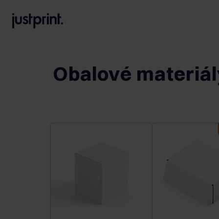
B
A
A
B
Obalové materiál