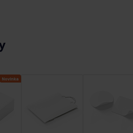
y
Novinka