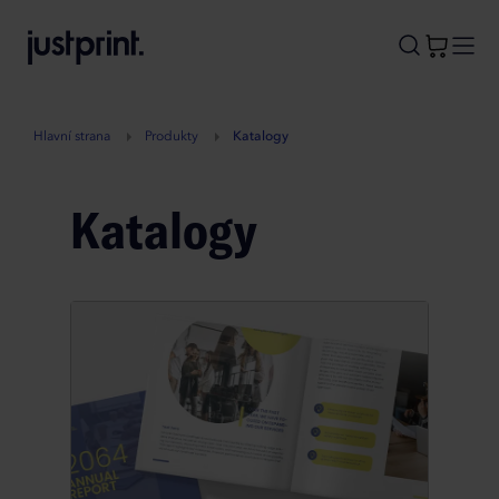
B
A
A
B
Hlavní strana
Produkty
Katalogy
Katalogy