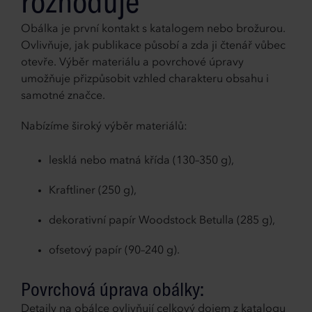
rozhoduje
Obálka je první kontakt s katalogem nebo brožurou.
Ovlivňuje, jak publikace působí a zda ji čtenář vůbec
otevře. Výběr materiálu a povrchové úpravy
umožňuje přizpůsobit vzhled charakteru obsahu i
samotné značce.
Nabízíme široký výběr materiálů:
lesklá nebo matná křída (130–350 g),
Kraftliner (250 g),
dekorativní papír Woodstock Betulla (285 g),
ofsetový papír (90–240 g).
Povrchová úprava obálky:
Detaily na obálce ovlivňují celkový dojem z katalogu