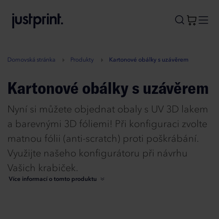
B
A
A
B
Domovská stránka
Produkty
Kartonové obálky s uzávěrem
Kartonové obálky s uzávěrem
Nyní si můžete objednat obaly s UV 3D lakem
a barevnými 3D fóliemi! Při konfiguraci zvolte
matnou fólii (anti-scratch) proti poškrábání.
Využijte našeho konfigurátoru při návrhu
Vašich krabiček.
Více informací o tomto produktu