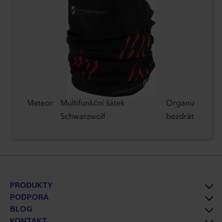
tebook Meteor
Multifunkční šátek
Organizér na st
Schwarzwolf
bezdrátovou na
PRODUKTY
PODPORA
BLOG
KONTAKT