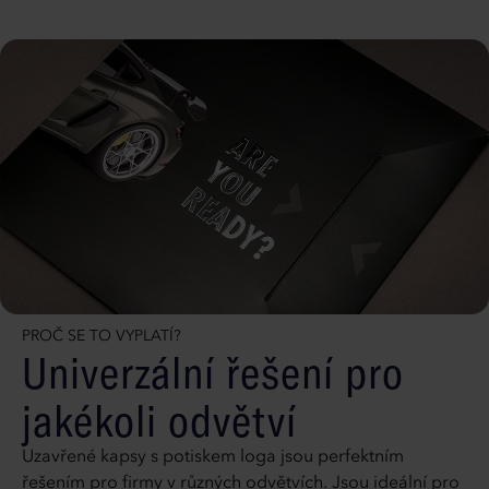
PROČ SE TO VYPLATÍ?
Univerzální řešení pro
jakékoli odvětví
Uzavřené kapsy s potiskem loga jsou perfektním
řešením pro firmy v různých odvětvích. Jsou ideální pro