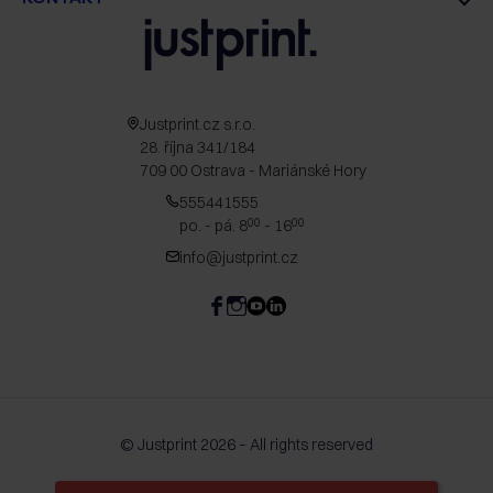
Justprint.cz s.r.o.
28. října 341/184
709 00 Ostrava - Mariánské Hory
555441555
po. - pá. 8
- 16
00
00
info@justprint.cz
© Justprint 2026 – All rights reserved