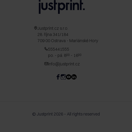
Justprint.cz s.r.o.
28. října 341/184
709 00 Ostrava - Mariánské Hory
555441555
po. - pá. 8
- 16
00
00
info@justprint.cz
© Justprint 2026 – All rights reserved