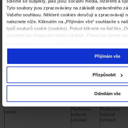
sdílíme se subjekty, jako jsou: sociální média, inzerenti a sp
Tyto soubory jsou zpracovávány na základě oprávněného zá
Meta
Meta
Vašeho souhlasu. Některé cookies doručují a zpracovávají na
Platforms
Platforms
dpr
naleznete níže. Kliknutím na „Přijímám vše“ souhlasíte s 
Ireland
Ireland
Limited
Limited
typů souborů cookie (cookies). Pokud kliknete na tlačítko 
nezbytné pro fungování našich stránek. Pokud se chcete sa
Meta
Meta
používány, klikněte na „Přizpůsobit“.
Platforms
Platforms
fr
Ireland
Ireland
Limited
Limited
Přijímám vše
Meta
Meta
Přizpůsobit
Platforms
Platforms
sb
Ireland
Ireland
Limited
Limited
Odmítám vše
Meta
Meta
Platforms
Platforms
usida
Ireland
Ireland
Limited
Limited