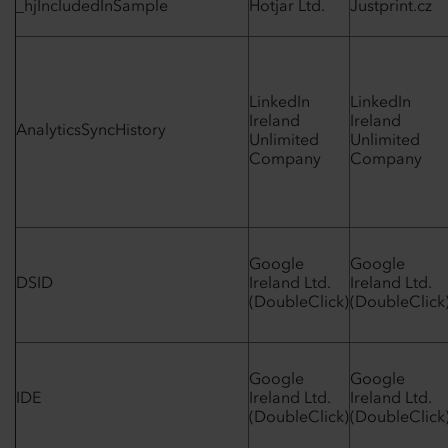
_hjIncludedInSample
Hotjar Ltd.
Justprint.cz
LinkedIn
LinkedIn
Ireland
Ireland
AnalyticsSyncHistory
Unlimited
Unlimited
Company
Company
Google
Google
DSID
Ireland Ltd.
Ireland Ltd.
(DoubleClick)
(DoubleClick
Google
Google
IDE
Ireland Ltd.
Ireland Ltd.
(DoubleClick)
(DoubleClick