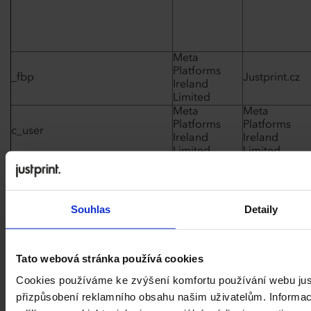
Meta
Platforms
_fbp
Justprint.cz
Ireland
Limited
Meta
Meta
Platforms
Platforms
c_user
Ireland
Ireland
Limited
Limited
Souhlas
Detaily
Meta
Meta
Platforms
Platforms
datr
Ireland
Ireland
Tato webová stránka používá cookies
Limited
Limited
Cookies používáme ke zvýšení komfortu používání webu just
přizpůsobení reklamního obsahu našim uživatelům. Informa