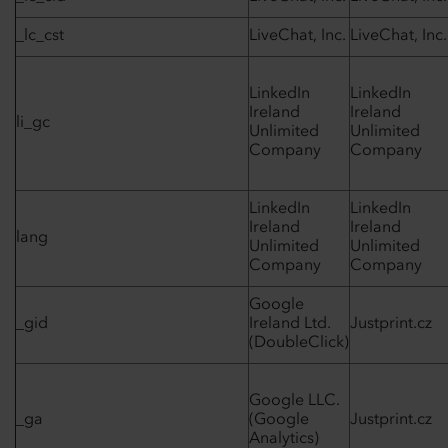
_lc_cst
LiveChat, Inc.
LiveChat, Inc.
LinkedIn
LinkedIn
Ireland
Ireland
li_gc
Unlimited
Unlimited
Company
Company
LinkedIn
LinkedIn
Ireland
Ireland
lang
Unlimited
Unlimited
Company
Company
Google
_gid
Ireland Ltd.
Justprint.cz
(DoubleClick)
Google LLC.
_ga
(Google
Justprint.cz
Analytics)