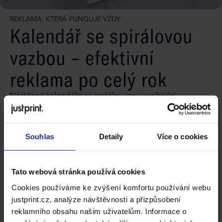
REKLAMA, KTERÁ FUNGUJE VŽDY
Kalendář se spirálovou
vazbou – efektivní
reklama po celý rok
Nástěnné kalendáře se spirálou jsou vynikající
marketingovou investicí, která funguje po celý rok.
Personalizovaný kalendář s logem Vaší společnosti je
jedinečným způsobem, jak zvýšit povědomí o značce.
Souhlas
Detaily
Více o cookies
Díky možnosti přidat fotografie a další grafické prvky se
Váš kalendář stane praktickým nástrojem i efektivním
reklamním materiálem. Produkt jistě ohromí klienty i
Tato webová stránka používá cookies
obchodní partnery a rozmanitost formátů a možností
Cookies používáme ke zvýšení komfortu používání webu
povrchové úpravy umožňuje kompletní přizpůsobení
justprint.cz, analýze návštěvnosti a přizpůsobení
Vašemu image.
reklamního obsahu našim uživatelům. Informace o
Kompletní specifikace