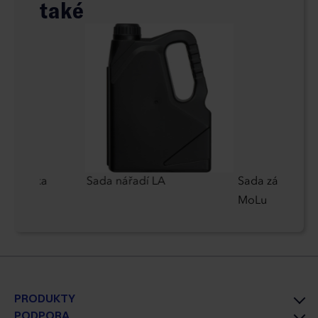
také
nabíječka
Sada nářadí LA
Sada zápisníku 
MoLu
PRODUKTY
PODPORA