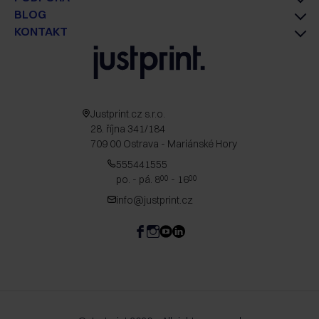
BLOG
KONTAKT
Justprint.cz s.r.o.
28. října 341/184
709 00 Ostrava - Mariánské Hory
555441555
po. - pá. 8
- 16
00
00
info@justprint.cz