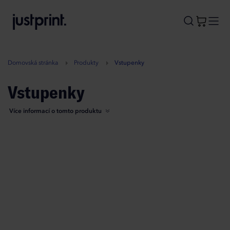
B
A
A
B
Domovská stránka
Produkty
Vstupenky
Vstupenky
Více informací o tomto produktu