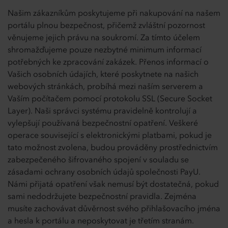
Našim zákazníkům poskytujeme při nakupování na našem
portálu plnou bezpečnost, přičemž zvláštní pozornost
věnujeme jejich právu na soukromí. Za tímto účelem
shromažďujeme pouze nezbytné minimum informací
potřebných ke zpracování zakázek. Přenos informací o
Vašich osobních údajích, které poskytnete na našich
webových stránkách, probíhá mezi naším serverem a
Vaším počítačem pomocí protokolu SSL (Secure Socket
Layer). Naši správci systému pravidelně kontrolují a
vylepšují používaná bezpečnostní opatření. Veškeré
operace související s elektronickými platbami, pokud je
tato možnost zvolena, budou prováděny prostřednictvím
zabezpečeného šifrovaného spojení v souladu se
zásadami ochrany osobních údajů společnosti PayU.
Námi přijatá opatření však nemusí být dostatečná, pokud
sami nedodržujete bezpečnostní pravidla. Zejména
musíte zachovávat důvěrnost svého přihlašovacího jména
a hesla k portálu a neposkytovat je třetím stranám.