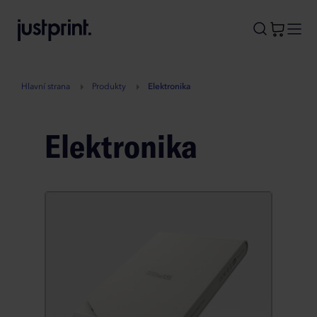
B
A
A
B
Hlavní strana
Produkty
Elektronika
Elektronika