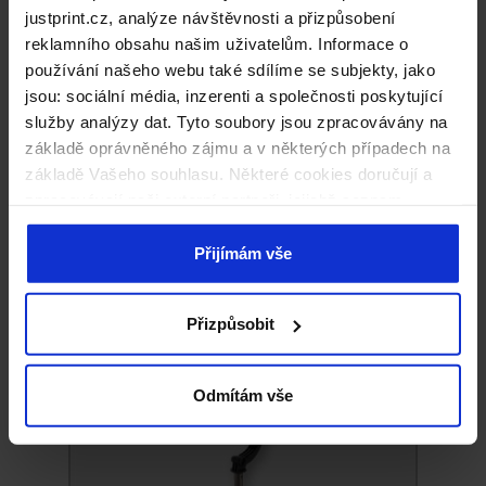
justprint.cz, analýze návštěvnosti a přizpůsobení
reklamního obsahu našim uživatelům. Informace o
používání našeho webu také sdílíme se subjekty, jako
jsou: sociální média, inzerenti a společnosti poskytující
služby analýzy dat. Tyto soubory jsou zpracovávány na
základě oprávněného zájmu a v některých případech na
základě Vašeho souhlasu. Některé cookies doručují a
zpracovávají naši externí partneři, jejichž seznam
naleznete níže. Kliknutím na „Přijímám vše“ souhlasíte s
naším používáním všech výše uvedených typů souborů
Přijímám vše
cookie (cookies). Pokud kliknete na tlačítko „Odmítám
vše“, použijeme pouze cookies nezbytné pro fungování
Powerbanky
Přizpůsobit
našich stránek. Pokud se chcete sami rozhodnout, jaké
typy cookies budou používány, klikněte na „Přizpůsobit“.
Odmítám vše