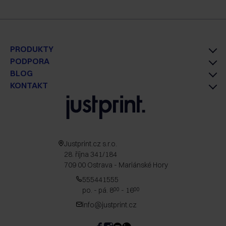
PRODUKTY
PODPORA
BLOG
KONTAKT
Justprint.cz s.r.o.
28. října 341/184
709 00 Ostrava - Mariánské Hory
555441555
po. - pá. 8
- 16
00
00
info@justprint.cz