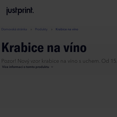
B
A
A
B
Domovská stránka
Produkty
Krabice na víno
Krabice na víno
Pozor! Nový vzor krabice na víno s uchem. Od 1
Více informací o tomto produktu