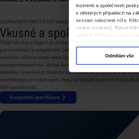
KLIKNĚTE A ZOBRAZTE NÁVOD K SESTAVENÍ KRABICE
inzerenti a společnosti posk
v některých případech na zák
seznam naleznete níže. Klik
ZDŮRAZNĚTE PRESTIŽ SVÉ NABÍDKY
Vkusné a spolehlivé obaly
cookie (cookies). Pokud kli
stránek. Pokud se chcete sam
Obal na víno s logem je prvkem, který odliší Vaši značku od 
personalizaci a vylepšením, jako je 3D UV lak nebo 3D fólie ve 
Odmítám vše
měděné, růžovo-zlaté nebo holografické barvě, se Vaše krabi
nezapomenutelnou. Volba formátu a materiálu (např. 300g kart
estetiku i trvanlivost. Krabice s potiskem 4/0 nebo 4/4 se moh
marketingovým nástrojem, který přitahuje pozornost a buduj
Vaší společnosti.
Kompletní specifikace