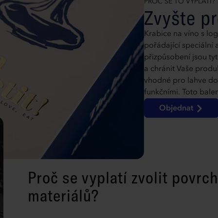
PROČ SE TO VYPLATÍ?
Zvyšte pr
Krabice na víno s log
pořádající speciáln
přizpůsobení jsou ty
a chránit Vaše produk
vhodné pro lahve do 0
funkčními. Toto balen
Objednat
Proč se vyplatí zvolit povrc
materiálů?