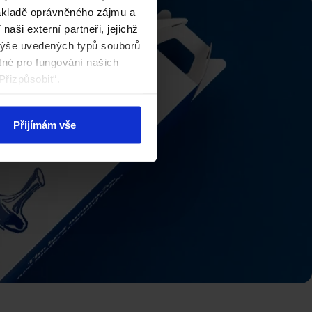
základě oprávněného zájmu a
aši externí partneři, jejichž
výše uvedených typů souborů
tné pro fungování našich
Přizpůsobit“.
Přijímám vše