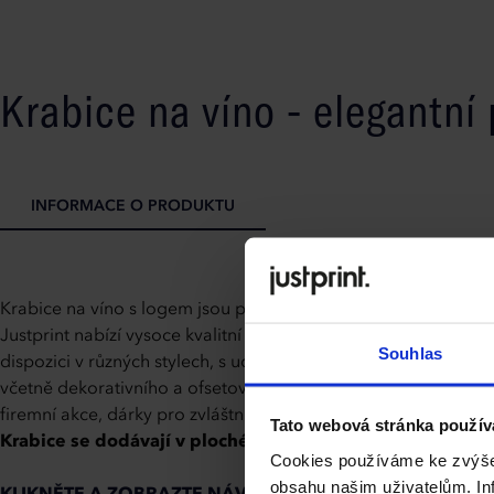
Krabice na víno - elegantní
INFORMACE O PRODUKTU
Krabice na víno s logem jsou perfektním řešením pro firmy, kt
Justprint nabízí vysoce kvalitní obaly, které snoubí eleganci s
Souhlas
dispozici v různých stylech, s uchem nebo bez něj, a v různý
včetně dekorativního a ofsetového kartonu, Vám umožňuje sladi
firemní akce, dárky pro zvláštní příležitosti nebo dárky pro zák
Tato webová stránka použív
Krabice se dodávají v plochém stavu, připravené k vlastn
Cookies používáme ke zvýšen
obsahu našim uživatelům. Inf