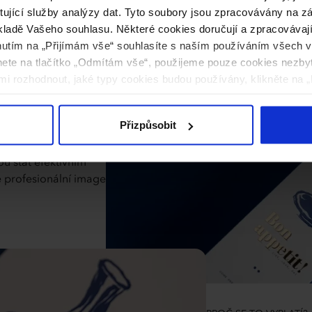
ytující služby analýzy dat. Tyto soubory jsou zpracovávány na 
ladě Vašeho souhlasu. Některé cookies doručují a zpracovávají n
nutím na „Přijímám vše“ souhlasíte s naším používáním všech 
knete na tlačítko „Odmítám vše“, použijeme pouze cookies nezby
i rozhodnout, jaké typy cookies budou používány, klikněte na „
konkurence. Díky
zlaté, stříbrné,
Přizpůsobit
ce stane
on) zajišťuje
ou stát efektivním
e profesionální image