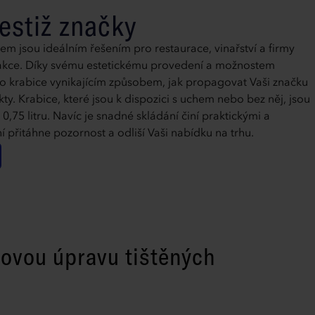
estiž značky
em jsou ideálním řešením pro restaurace, vinařství a firmy
í akce. Díky svému estetickému provedení a možnostem
to krabice vynikajícím způsobem, jak propagovat Vaši značku
ty. Krabice, které jsou k dispozici s uchem nebo bez něj, jsou
,75 litru. Navíc je snadné skládání činí praktickými a
í přitáhne pozornost a odliší Vaši nabídku na trhu.
hovou úpravu tištěných