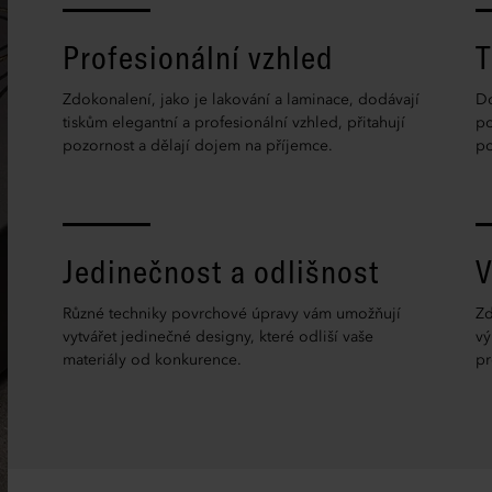
Profesionální vzhled
T
Zdokonalení, jako je lakování a laminace, dodávají
Do
tiskům elegantní a profesionální vzhled, přitahují
po
pozornost a dělají dojem na příjemce.
po
Jedinečnost a odlišnost
V
Různé techniky povrchové úpravy vám umožňují
Zd
vytvářet jedinečné designy, které odliší vaše
vý
materiály od konkurence.
pr