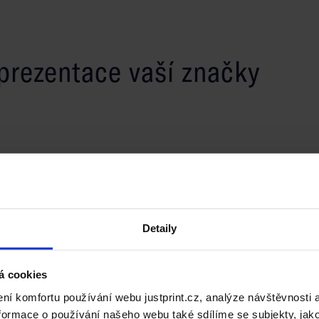
 prezentace vaší značky
eré chtějí efektivně prezentovat své produkty. Tiskárna
 funkčností. Personalizované krabice na víno jsou k
Detaily
ch možnostech povrchové úpravy. Výběr typů papíru,
t je s image Vaší značky. Tyto krabice jsou ideální pro
azníky.
á cookies
í montáži.
í komfortu používání webu justprint.cz, analýze návštěvnosti 
ormace o používání našeho webu také sdílíme se subjekty, jako 