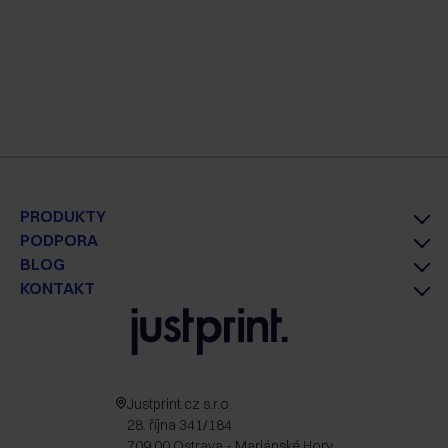
PRODUKTY
PODPORA
BLOG
KONTAKT
Justprint.cz s.r.o.
28. října 341/184
709 00 Ostrava - Mariánské Hory