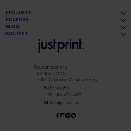
PRODUKTY
PODPORA
BLOG
KONTAKT
Justprint.cz s.r.o.
28. října 341/184
709 00 Ostrava - Mariánské Hory
555441555
po. - pá. 8
- 16
00
00
info@justprint.cz