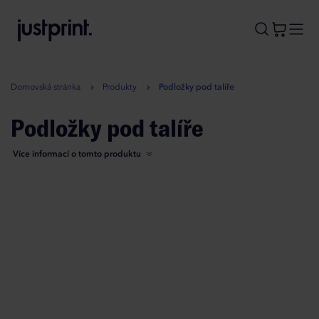
B
A
A
B
Domovská stránka
Produkty
Podložky pod talíře
Podložky pod talíře
Více informací o tomto produktu