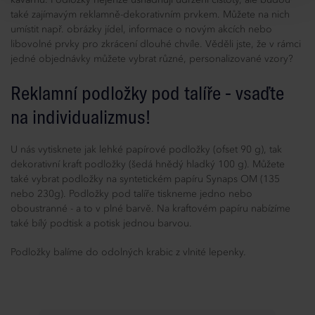
kavárnu. Podložky nejenže usnadňují udržení čistoty, ale budou
také zajímavým reklamně-dekorativním prvkem. Můžete na nich
umístit např. obrázky jídel, informace o novým akcích nebo
libovolné prvky pro zkrácení dlouhé chvíle. Věděli jste, že v rámci
jedné objednávky můžete vybrat různé, personalizované vzory?
Reklamní podložky pod talíře - vsaďte
na individualizmus!
U nás vytisknete jak lehké papírové podložky (ofset 90 g), tak
dekorativní kraft podložky (šedá hnědý hladký 100 g). Můžete
také vybrat podložky na syntetickém papíru Synaps OM (135
nebo 230g). Podložky pod talíře tiskneme jedno nebo
oboustranné - a to v plné barvě. Na kraftovém papíru nabízíme
také bílý podtisk a potisk jednou barvou.
Podložky balíme do odolných krabic z vlnité lepenky.