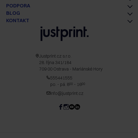
PODPORA
BLOG
KONTAKT
Justprint.cz s.r.o.
28. října 341/184
709 00 Ostrava - Mariánské Hory
555441555
po. - pá. 8
- 16
00
00
info@justprint.cz