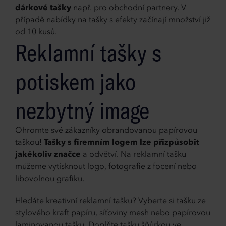
dárkové tašky
např. pro obchodní partnery. V
případě nabídky na tašky s efekty začínají množství již
od 10 kusů.
Reklamní tašky s
potiskem jako
nezbytný image
Ohromte své zákazníky obrandovanou papírovou
taškou!
Tašky s firemním logem lze přizpůsobit
jakékoliv značce
a odvětví. Na reklamní tašku
můžeme vytisknout logo, fotografie z focení nebo
libovolnou grafiku.
Hledáte kreativní reklamní tašku? Vyberte si tašku ze
stylového kraft papíru, síťoviny mesh nebo papírovou
laminovanou tašku. Doplňte tašku šňůrkou ve