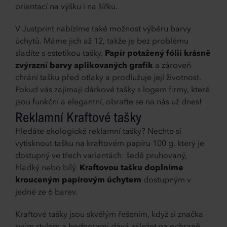
orientací na výšku i na šířku.
V Justprint nabízíme také možnost výběru barvy
úchytů. Máme jich až 12, takže je bez problému
sladíte s estetikou tašky.
Papír potažený fólií krásně
zvýrazní barvy aplikovaných grafik
a zároveň
chrání tašku před otlaky a prodlužuje její životnost.
Pokud vás zajímají dárkové tašky s logem firmy, které
jsou funkční a elegantní, obraťte se na nás už dnes!
Reklamní Kraftové tašky
Hledáte ekologické reklamní tašky? Nechte si
vytisknout tašku na kraftovém papíru 100 g, který je
dostupný ve třech variantách: šedě pruhovaný,
hladký nebo bílý.
Kraftovou tašku doplníme
krouceným papírovým úchytem
dostupným v
jedné ze 6 barev.
Kraftové tašky jsou skvělým řešením, když si značka