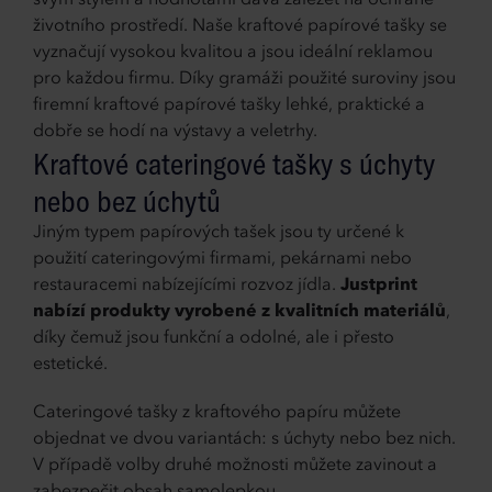
svým stylem a hodnotami dává záležet na ochraně
životního prostředí. Naše kraftové papírové tašky se
vyznačují vysokou kvalitou a jsou ideální reklamou
pro každou firmu. Díky gramáži použité suroviny jsou
firemní kraftové papírové tašky lehké, praktické a
dobře se hodí na výstavy a veletrhy.
Kraftové cateringové tašky s úchyty
nebo bez úchytů
Jiným typem papírových tašek jsou ty určené k
použití cateringovými firmami, pekárnami nebo
restauracemi nabízejícími rozvoz jídla.
Justprint
nabízí produkty vyrobené z kvalitních materiálů
,
díky čemuž jsou funkční a odolné, ale i přesto
estetické.
Cateringové tašky z kraftového papíru můžete
objednat ve dvou variantách: s úchyty nebo bez nich.
V případě volby druhé možnosti můžete zavinout a