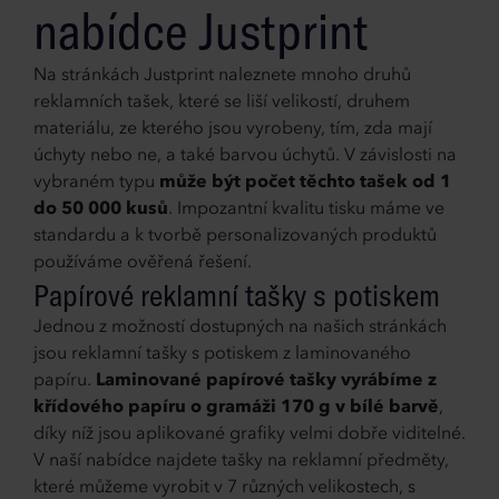
nabídce Justprint
Na stránkách Justprint naleznete mnoho druhů
reklamních tašek, které se liší velikostí, druhem
materiálu, ze kterého jsou vyrobeny, tím, zda mají
úchyty nebo ne, a také barvou úchytů. V závislosti na
vybraném typu
může být počet
těchto tašek od 1
do 50 000 kusů
. Impozantní kvalitu tisku máme ve
standardu a k tvorbě personalizovaných produktů
používáme ověřená řešení.
Papírové reklamní tašky s potiskem
Jednou z možností dostupných na našich stránkách
jsou reklamní tašky s potiskem z laminovaného
papíru.
Laminované papírové tašky vyrábíme z
křídového papíru o gramáži 170 g v bílé barvě
,
díky níž jsou aplikované grafiky velmi dobře viditelné.
V naší nabídce najdete tašky na reklamní předměty,
které můžeme vyrobit v 7 různých velikostech, s