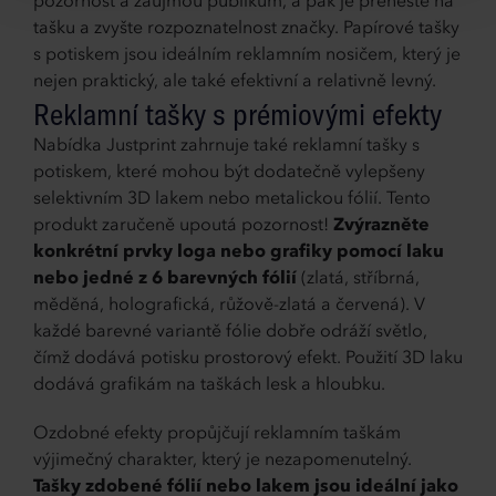
pozornost a zaujmou publikum, a pak je přeneste na
tašku a zvyšte rozpoznatelnost značky. Papírové tašky
s potiskem jsou ideálním reklamním nosičem, který je
nejen praktický, ale také efektivní a relativně levný.
Reklamní tašky s prémiovými efekty
Nabídka Justprint zahrnuje také reklamní tašky s
potiskem, které mohou být dodatečně vylepšeny
selektivním 3D lakem nebo metalickou fólií. Tento
produkt zaručeně upoutá pozornost!
Zvýrazněte
konkrétní prvky loga nebo grafiky pomocí laku
nebo jedné z 6 barevných fólií
(zlatá, stříbrná,
měděná, holografická, růžově-zlatá a červená). V
každé barevné variantě fólie dobře odráží světlo,
čímž dodává potisku prostorový efekt. Použití 3D laku
dodává grafikám na taškách lesk a hloubku.
Ozdobné efekty propůjčují reklamním taškám
výjimečný charakter, který je nezapomenutelný.
Tašky zdobené fólií nebo lakem jsou ideální jako