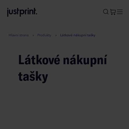
B
A
A
B
Hlavní strana
Produkty
Látkové nákupní tašky
Látkové nákupní
tašky