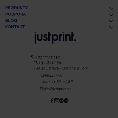
PRODUKTY
PODPORA
BLOG
KONTAKT
Justprint.cz s.r.o.
28. října 341/184
709 00 Ostrava - Mariánské Hory
555441555
po. - pá. 8
- 16
00
00
info@justprint.cz