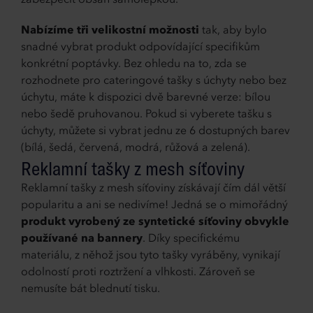
zabezpečit obsah samolepkou.
Nabízíme tři velikostní možnosti
tak, aby bylo
snadné vybrat produkt odpovídající specifikům
konkrétní poptávky. Bez ohledu na to, zda se
rozhodnete pro cateringové tašky s úchyty nebo bez
úchytu, máte k dispozici dvě barevné verze: bílou
nebo šedě pruhovanou. Pokud si vyberete tašku s
úchyty, můžete si vybrat jednu ze 6 dostupných barev
(bílá, šedá, červená, modrá, růžová a zelená).
Reklamní tašky z mesh síťoviny
Reklamní tašky z mesh síťoviny získávají čím dál větší
popularitu a ani se nedivíme! Jedná se o mimořádný
produkt vyrobený ze syntetické síťoviny obvykle
používané na bannery
. Díky specifickému
materiálu, z něhož jsou tyto tašky vyráběny, vynikají
odolností proti roztržení a vlhkosti. Zároveň se
nemusíte bát blednutí tisku.