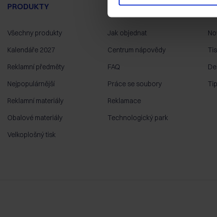
PRODUKTY
PODPORA
B
Všechny produkty
Jak objednat
No
Kalendáře 2027
Centrum nápovědy
Ti
Reklamní předměty
FAQ
De
Nejpopulárnější
Práce se soubory
Ti
Reklamní materiály
Reklamace
Obalové materiály
Technologický park
Velkoplošný tisk