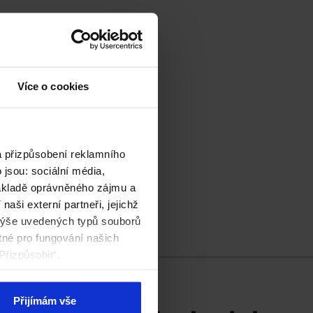
Více o cookies
a přizpůsobení reklamního
jsou: sociální média,
základě oprávněného zájmu a
aši externí partneři, jejichž
výše uvedených typů souborů
tné pro fungování našich
Přizpůsobit“.
Přijímám vše