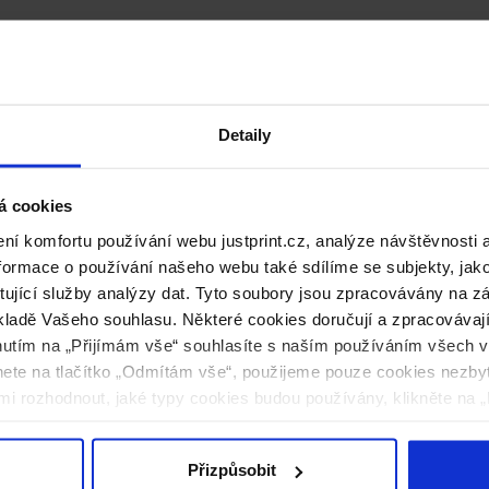
Detaily
á cookies
í komfortu používání webu justprint.cz, analýze návštěvnosti 
ormace o používání našeho webu také sdílíme se subjekty, jako 
ytující služby analýzy dat. Tyto soubory jsou zpracovávány na 
ladě Vašeho souhlasu. Některé cookies doručují a zpracovávají n
nutím na „Přijímám vše“ souhlasíte s naším používáním všech 
knete na tlačítko „Odmítám vše“, použijeme pouze cookies nezby
i rozhodnout, jaké typy cookies budou používány, klikněte na „
Přizpůsobit