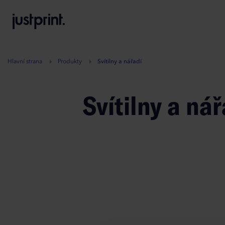
B
A
A
B
Hlavní strana
Produkty
Svítilny a nářadí
Svítilny a nář