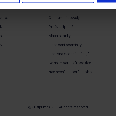
LOG
KONTAKT
vinka
Centrum nápovědy
sk
Proč Justprint?
sign
Mapa stránky
py
Obchodní podmínky
Ochrana osobních údajů
Seznam partnerů cookies
Nastavení souborů cookie
© Justprint 2026 – All rights reserved