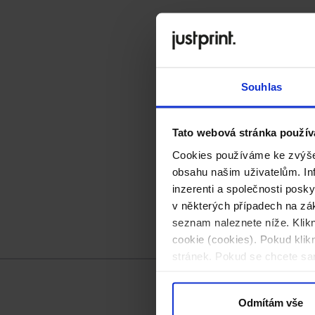
Souhlas
Tato webová stránka použív
Cookies používáme ke zvýšen
obsahu našim uživatelům. Inf
inzerenti a společnosti posk
v některých případech na zák
seznam naleznete níže. Klik
cookie (cookies). Pokud kli
stránek. Pokud se chcete sam
Odmítám vše