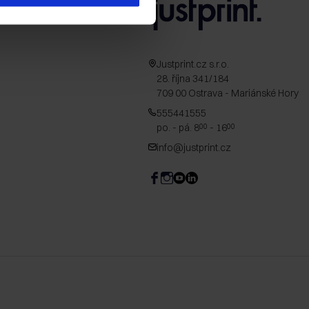
Justprint.cz s.r.o.
28. října 341/184
709 00 Ostrava - Mariánské Hory
555441555
po. - pá. 8
- 16
00
00
info@justprint.cz