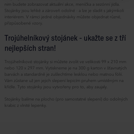
nim budete zobrazovat aktuální akce, meníčka a sezónní jídla.
Stojánky jsou lehké a zároveň odolné - a lze je sladit s jakýmkoli
interiérem. V rámci jedné objednávky můžete objednat různé,
přizpůsobené vzory.
Trojúhelníkový stojánek - ukažte se z tří
nejlepších stran!
Trojúhelníkové stojánky si můžete zvolit ve velikosti 99 x 210 mm
nebo 120 x 297 mm. Vytiskneme je na 300 g karton v šťavnatých
barvách a standardně je zušlechtíme lesklou nebo matnou fólií.
Vám zůstane už jen jejich slepení lepicím pruhem umístěným na
křídle. Tyto stojánky jsou vytvořeny pro to, aby zaujaly.
Stojánky balíme na plocho (pro samostatné slepení) do odolných
krabic z vlnité lepenky.