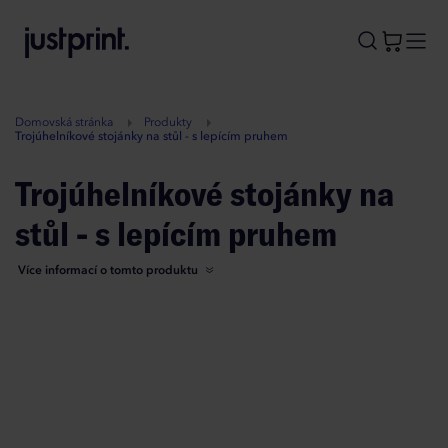
B
A
A
B
Domovská stránka
Produkty
Trojúhelníkové stojánky na stůl - s lepícím pruhem
Trojúhelníkové stojánky na
stůl - s lepícím pruhem
Více informací o tomto produktu