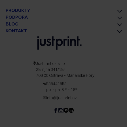
PRODUKTY
PODPORA
BLOG
KONTAKT
Justprint.cz s.r.o.
28. října 341/184
709 00 Ostrava - Mariánské Hory
555441555
po. - pá. 8
- 16
00
00
info@justprint.cz