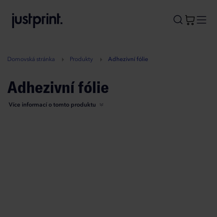
B
A
A
B
Domovská stránka
Produkty
Adhezivní fólie
Adhezivní fólie
Více informací o tomto produktu