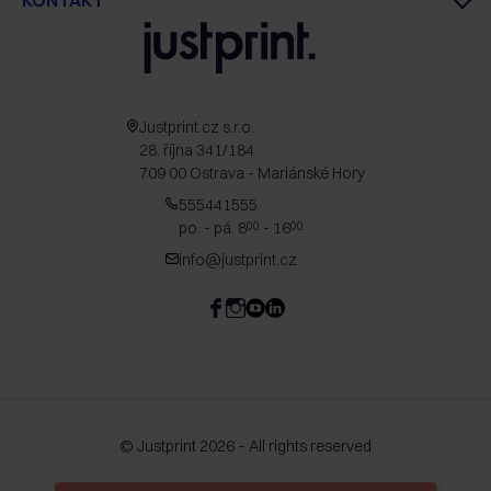
KONTAKT
Justprint.cz s.r.o.
28. října 341/184
709 00 Ostrava - Mariánské Hory
555441555
po. - pá. 8
- 16
00
00
info@justprint.cz
© Justprint 2026 – All rights reserved