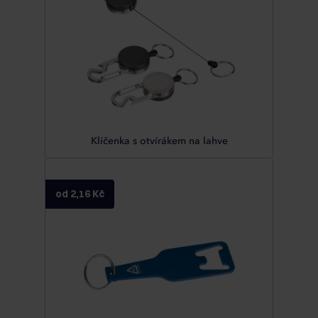
Klíčenka s otvírákem na lahve
od 2,16 Kč