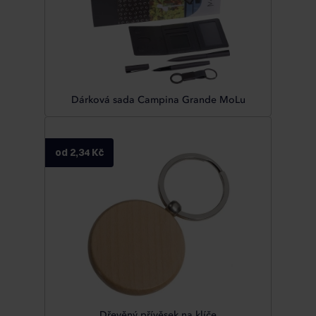
Dárková sada Campina Grande MoLu
od 2,34 Kč
Dřevěný přívěsek na klíče