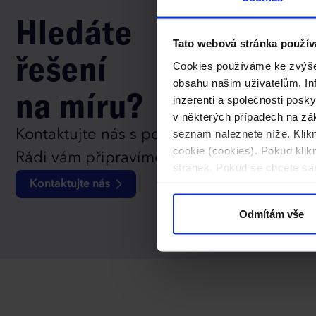
Hledáte
Tato webová stránka použív
řešení
Cookies používáme ke zvýšen
obsahu našim uživatelům. Inf
na míru?
inzerenti a společnosti posk
v některých případech na zák
Kontaktujte nás s poptávkou na produkty
seznam naleznete níže. Klik
cookie (cookies). Pokud kli
Rádi vám připravíme individuální kalkulaci
stránek. Pokud se chcete sam
Kontaktujte nás
Odmítám vše