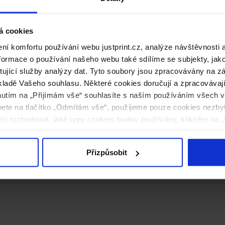
á cookies
í komfortu používání webu justprint.cz, analýze návštěvnosti 
ormace o používání našeho webu také sdílíme se subjekty, jako 
ytující služby analýzy dat. Tyto soubory jsou zpracovávány na 
ladě Vašeho souhlasu. Některé cookies doručují a zpracovávají n
 mimo standardní nabídku.
nutím na „Přijímám vše“ souhlasíte s naším používáním všech 
knete na tlačítko „Odmítám vše“, použijeme pouze cookies nezby
.
i rozhodnout, jaké typy cookies budou používány, klikněte na „
Přizpůsobit