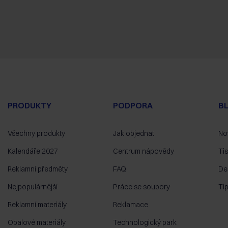
PRODUKTY
PODPORA
B
Všechny produkty
Jak objednat
No
Kalendáře 2027
Centrum nápovědy
Ti
Reklamní předměty
FAQ
De
Nejpopulárnější
Práce se soubory
Ti
Reklamní materiály
Reklamace
Obalové materiály
Technologický park