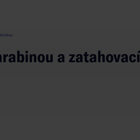
 šňůrkou
 karabinou a zatahovac