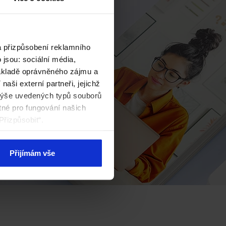
a přizpůsobení reklamního
jsou: sociální média,
základě oprávněného zájmu a
aši externí partneři, jejichž
výše uvedených typů souborů
tné pro fungování našich
Přizpůsobit“.
Přijímám vše