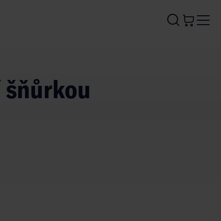
í šňůrkou