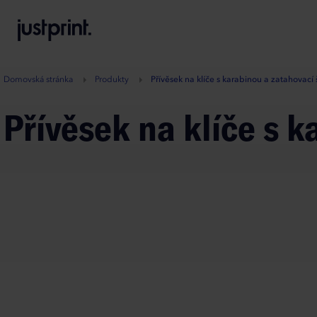
B
A
A
B
Domovská stránka
Produkty
Přívěsek na klíče s karabinou a zatahovací
Přívěsek na klíče s