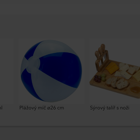
l
Plážový míč ø26 cm
Sýrový talíř s noži