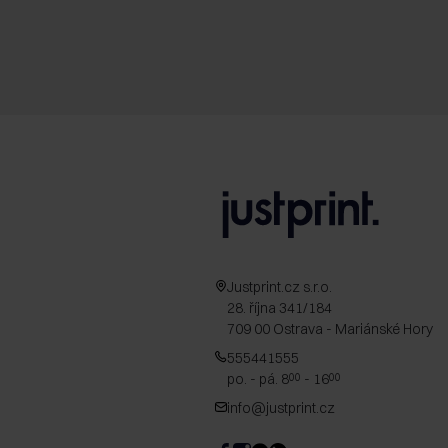
Justprint.cz s.r.o.
28. října 341/184
709 00 Ostrava - Mariánské Hory
555441555
po. - pá. 8
- 16
00
00
info@justprint.cz