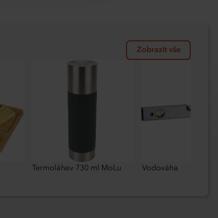
Zobrazit vše
Termoláhev 730 ml MoLu
Vodováha