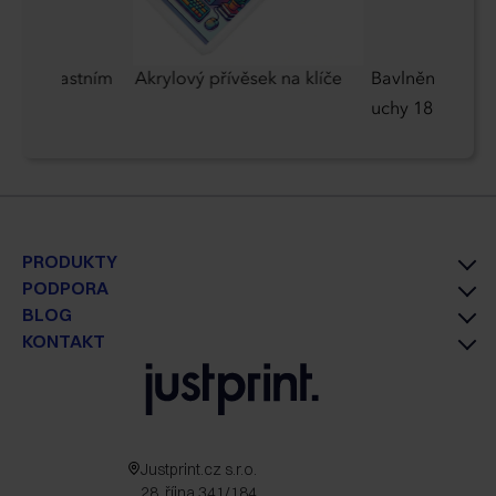
zle s vlastním
Akrylový přívěsek na klíče
Bavlněná taška
uchy 180 g/m2
PRODUKTY
PODPORA
BLOG
KONTAKT
Justprint.cz s.r.o.
28. října 341/184