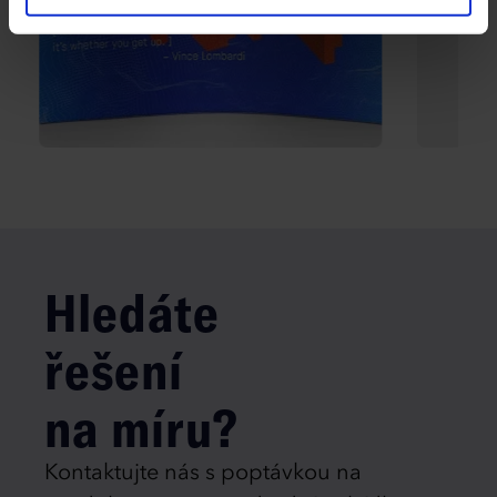
Hledáte
řešení
na míru?
Kontaktujte nás s poptávkou na