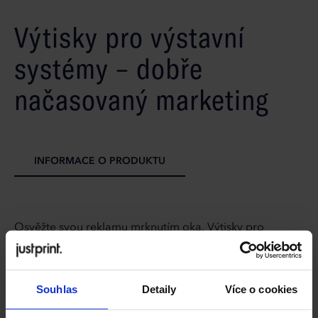
Výtisky pro výstavní
systémy – dobře
načasovaný marketing
INFORMACE O PRODUKTU
Osvěžte svou reklamu mrknutím oka. Výtisky pro
výstavní systémy jsou jednoduchým a ekonomickým
řešením, které Vám umožní rychle zyměnit grafiku bez
nutnosti kupovat nové rámy. Nabízíme až 37 formátů
Souhlas
Detaily
Více o cookies
vhodných pro vlajky, stěny a stojany – s jednostranným i
oboustranným barevným tiskem. Díky vysoce kvalitním