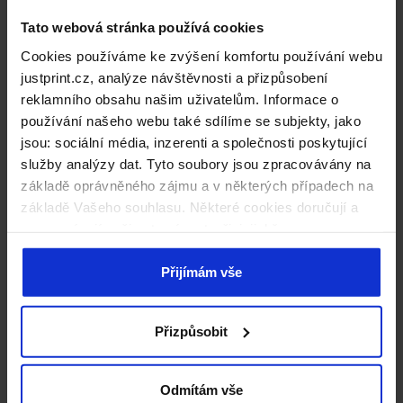
materiálům Vaše reklama vždy vypadá profesionálně a
Tato webová stránka používá cookies
přitahuje pozornost. Měňte své sdělení tak často, jak
Cookies používáme ke zvýšení komfortu používání webu
chcete, a buďte vždy o krok napřed před konkurencí.
justprint.cz, analýze návštěvnosti a přizpůsobení
Poznejte rovněž celou řadu výstavních systémů
reklamního obsahu našim uživatelům. Informace o
dostupných na Justprint -
klikněte a podívejte se
používání našeho webu také sdílíme se subjekty, jako
jsou: sociální média, inzerenti a společnosti poskytující
služby analýzy dat. Tyto soubory jsou zpracovávány na
základě oprávněného zájmu a v některých případech na
základě Vašeho souhlasu. Některé cookies doručují a
zpracovávají naši externí partneři, jejichž seznam
naleznete níže. Kliknutím na „Přijímám vše“ souhlasíte s
naším používáním všech výše uvedených typů souborů
Přijímám vše
cookie (cookies). Pokud kliknete na tlačítko „Odmítám
vše“, použijeme pouze cookies nezbytné pro fungování
Přizpůsobit
našich stránek. Pokud se chcete sami rozhodnout, jaké
typy cookies budou používány, klikněte na „Přizpůsobit“.
Odmítám vše