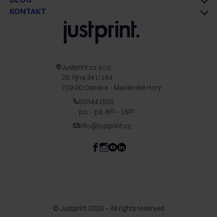
KONTAKT
Justprint.cz s.r.o.
28. října 341/184
709 00 Ostrava - Mariánské Hory
555441555
po. - pá. 8
- 16
00
00
info@justprint.cz
© Justprint 2026 – All rights reserved