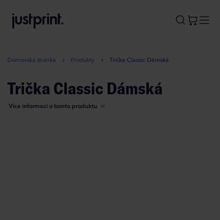
B
A
A
B
Domovská stránka
Produkty
Trička Classic Dámská
Trička Classic Dámská
Více informací o tomto produktu