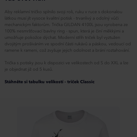
Aby reklamní tričko splnilo svoji roli, ruku v ruce s dokonalou
látkou musí jít vysoce kvalitní potisk - trvanlivý a odolný vůči
mechanickým faktorům. Trička GILDAN 4100L jsou vyrobena ze
100% nesmršťovací bavlny ring - spun, která je činí měkkými a
umožňuje pokožce dýchat. Moderní střih triček byl vyztužen
dvojitým prošíváním ve spodní části rukávů a páskou, vedoucí od
ramene k rameni, což zvyšuje jejich odolnost a brání roztahování.
Trička s potisky jsou k dispozici ve velikostech od S do XXL a lze
je objednat již od 5 kusů.
Stáhněte si tabulku velikostí - triček Classic