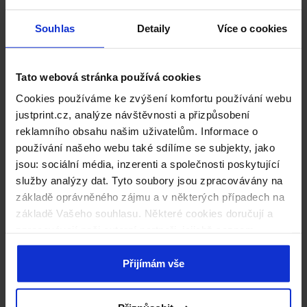
Souhlas
Detaily
Více o cookies
Tato webová stránka používá cookies
Trička Classic Dámská - Již od 5 ks
Cookies používáme ke zvýšení komfortu používání webu
justprint.cz, analýze návštěvnosti a přizpůsobení
Dámská trička značky GILDAN 4100L
reklamního obsahu našim uživatelům. Informace o
Technologie tisku DTG a sítotisk
používání našeho webu také sdílíme se subjekty, jako
Bílá barva
jsou: sociální média, inzerenti a společnosti poskytující
Možnost potisku zepředu i zezadu
služby analýzy dat. Tyto soubory jsou zpracovávány na
základě oprávněného zájmu a v některých případech na
Trička z žebrované látky
základě Vašeho souhlasu. Některé cookies doručují a
Límec 1,2 cm
zpracovávají naši externí partneři, jejichž seznam
Zesilující páska na krku a ramenou
naleznete níže. Kliknutím na „Přijímám vše“ souhlasíte s
Částečně přizpůsobena - Semi-Fitted
naším používáním všech výše uvedených typů souborů
Přijímám vše
Rukáv s dvojitým prošíváním a dvojité spodní lemy
cookie (cookies). Pokud kliknete na tlačítko „Odmítám
Ramena a podpaží s přizpůsobeným střihem Euro
vše“, použijeme pouze cookies nezbytné pro fungování
100% bavlna ring - spun