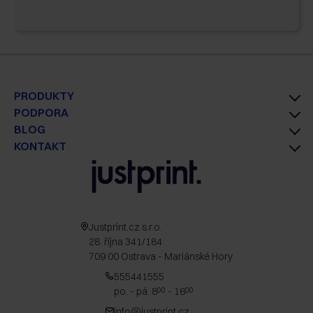
PRODUKTY
PODPORA
BLOG
KONTAKT
Justprint.cz s.r.o.
28. října 341/184
709 00 Ostrava - Mariánské Hory
555441555
po. - pá. 8
- 16
00
00
info@justprint.cz