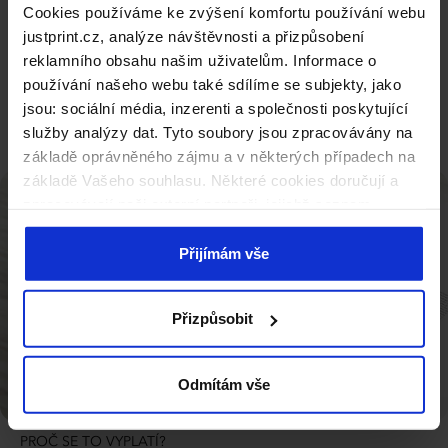
Cookies používáme ke zvýšení komfortu používání webu
klíčové designové prvky. Složky Standard Plus mají také
justprint.cz, analýze návštěvnosti a přizpůsobení
další kapsu na vizitky, což zvyšuje jejich funkčnost.
reklamního obsahu našim uživatelům. Informace o
Kompletní specifikace
používání našeho webu také sdílíme se subjekty, jako
jsou: sociální média, inzerenti a společnosti poskytující
služby analýzy dat. Tyto soubory jsou zpracovávány na
základě oprávněného zájmu a v některých případech na
základě Vašeho souhlasu. Některé cookies doručují a
zpracovávají naši externí partneři, jejichž seznam
naleznete níže. Kliknutím na „Přijímám vše“ souhlasíte s
naším používáním všech výše uvedených typů souborů
Přijímám vše
cookie (cookies). Pokud kliknete na tlačítko „Odmítám
vše“, použijeme pouze cookies nezbytné pro fungování
Přizpůsobit
našich stránek. Pokud se chcete sami rozhodnout, jaké
typy cookies budou používány, klikněte na „Přizpůsobit“.
Odmítám vše
PROČ SE TO VYPLATÍ?