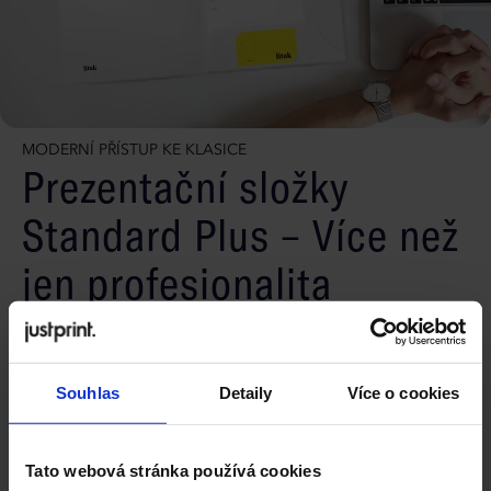
MODERNÍ PŘÍSTUP KE KLASICE
Prezentační složky
Standard Plus – Více než
jen profesionalita
Naše složky tiskneme na několika dekorativních
papírech nebo na 350g matný křídový papír. Můžete si
vybrat jednostranný (4/0) nebo oboustranný (4/4) tisk.
Souhlas
Detaily
Více o cookies
Složky Standard Plus jsou potaženy fólií (matnou,
lesklou nebo měkkou) pro ochranu a elegantní vzhled.
Volbou 350g matného potahovaného papíru můžeme
Tato webová stránka používá cookies
na fólii navíc aplikovat bodový UV lak. Tento lak zvýrazní