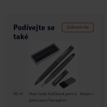
Podívejte se
Zobrazit vše
také
raviny 750 ml
Psací sada kuličkové pero a
Stojan na telef
plnicí pero Ferraghini