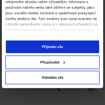
reklamního obsahu našim uživatelům. Informace o
používání našeho webu také sdílíme se subjekty, jako
jsou: sociální média, inzerenti a společnosti poskytující
služby analýzy dat. Tyto soubory jsou zpracovávány na
základě oprávněného zájmu a v některých případech na
základě Vašeho souhlasu. Některé cookies doručují a
zpracovávají naši externí partneři, jejichž seznam
naleznete níže. Kliknutím na „Přijímám vše“ souhlasíte s
naším používáním všech výše uvedených typů souborů
Přijímám vše
cookie (cookies). Pokud kliknete na tlačítko „Odmítám
vše“, použijeme pouze cookies nezbytné pro fungování
Přizpůsobit
našich stránek. Pokud se chcete sami rozhodnout, jaké
typy cookies budou používány, klikněte na „Přizpůsobit“.
Odmítám vše