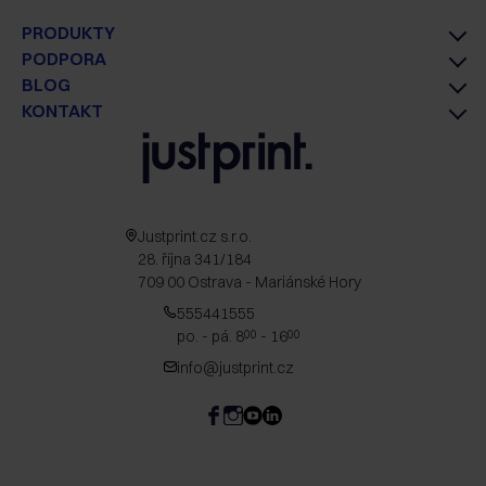
PRODUKTY
PODPORA
BLOG
KONTAKT
Justprint.cz s.r.o.
28. října 341/184
709 00 Ostrava - Mariánské Hory
555441555
po. - pá. 8
- 16
00
00
info@justprint.cz