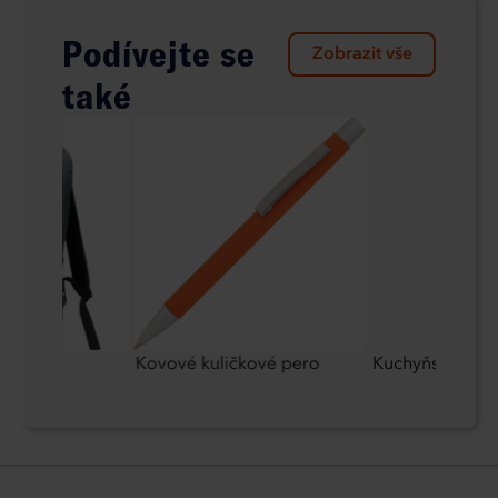
Podívejte se
Zobrazit vše
také
lců
Kovové kuličkové pero
Kuchyňský nůž 