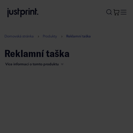
B
A
A
B
Domovská stránka
Produkty
Reklamní taška
Reklamní taška
Více informací o tomto produktu