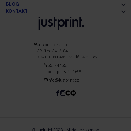
BLOG
KONTAKT
Justprint.cz s.r.o.
28. října 341/184
709 00 Ostrava - Mariánské Hory
555441555
po. - pá. 8
- 16
00
00
info@justprint.cz
© Justprint 2026 – All rights reserved