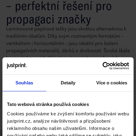
– perfektní řešení pro
propagaci značky
Laminované papírové tašky jsou skvělou alternativou k
tradičním obalům. Díky svým rozmanitým formátům –
vertikálním i horizontálním – jsou ideální pro balení
propagačních materiálů, dárků a drobností. Široká škála
barev stahovacích šňůrek a výrazných povrchových
úprav dodává těmto taškám jedinečný a poutavý
vzhled. Tyto tašky snoubí funkčnost a eleganci a
dokonale reprezentují Vaši značku na veletrzích, akcích
Souhlas
Detaily
Více o cookies
a v buticích.
Kompletní specifikace
Tato webová stránka používá cookies
Cookies používáme ke zvýšení komfortu používání webu
justprint.cz, analýze návštěvnosti a přizpůsobení
reklamního obsahu našim uživatelům. Informace o
používání našeho webu také sdílíme se subjekty, jako