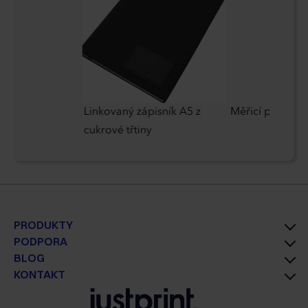
aštička
Linkovaný zápisník A5 z
Měřicí pásma 1
cukrové třtiny
PRODUKTY
PODPORA
BLOG
KONTAKT