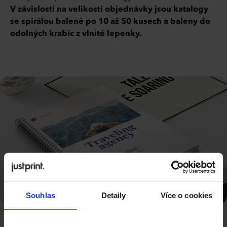
V závislosti na velikosti objednávky jsou katalogy
se spirálou balené po 10 až 50 kusech a baleny do
odolných krabic z vlnité lepenky.
Souhlas
Detaily
Více o cookies
RADOST PROCHÁZET