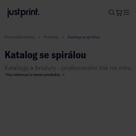
B
A
A
B
Domovská stránka
Produkty
Katalog se spirálou
Katalog se spirálou
Katalogy a brožury – profesionální tisk na míru
Více informací o tomto produktu