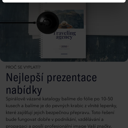
PROČ SE VYPLATÍ?
Nejlepší prezentace
nabídky
Spirálově vázané katalogy balíme do fólie po 10–50
kusech a balíme je do pevných krabic z vlnité lepenky,
které zajišťují jejich bezpečnou přepravu. Toto řešení
bude fungovat dobře v podnikání, vzdělávání a
propagaci a posílí profesionální image Vaší značky.