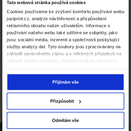
Propracované v každém
Tato webová stránka používá cookies
detailu
Cookies používáme ke zvýšení komfortu používání webu
justprint.cz, analýze návštěvnosti a přizpůsobení
Katalogy vázané spirálou jsou produktem, který
reklamního obsahu našim uživatelům. Informace o
kombinuje funkčnost s profesionálním vzhledem.
používání našeho webu také sdílíme se subjekty, jako
Zušlechtění obálky jednostrannou fólií (lesklou nebo
jsou: sociální média, inzerenti a společnosti poskytující
matnou) dodatečně zdůrazní prestiž Vašeho projektu.
služby analýzy dat. Tyto soubory jsou zpracovávány na
Praktická kombinace odolnosti a lehkosti usnadňuje
základě oprávněného zájmu a v některých případech na
používání katalogů a povzbuzuje Vás k seznámení se s
základě Vašeho souhlasu. Některé cookies doručují a
každou stránkou. Sladění barvy spirály s designem (bílá,
zpracovávají naši externí partneři, jejichž seznam
černá, stříbrná) Vám umožní zdůraznit styl a charakter
naleznete níže. Kliknutím na „Přijímám vše“ souhlasíte s
Vaší publikace.
naším používáním všech výše uvedených typů souborů
Přijímám vše
cookie (cookies). Pokud kliknete na tlačítko „Odmítám
Kompletní specifikace
vše“, použijeme pouze cookies nezbytné pro fungování
Přizpůsobit
našich stránek. Pokud se chcete sami rozhodnout, jaké
typy cookies budou používány, klikněte na „Přizpůsobit“.
Odmítám vše