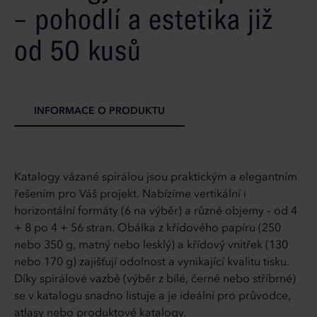
– pohodlí a estetika již
od 50 kusů
INFORMACE O PRODUKTU
Katalogy vázané spirálou jsou praktickým a elegantním
řešením pro Váš projekt. Nabízíme vertikální i
horizontální formáty (6 na výběr) a různé objemy – od 4
+ 8 po 4 + 56 stran. Obálka z křídového papíru (250
nebo 350 g, matný nebo lesklý) a křídový vnitřek (130
nebo 170 g) zajišťují odolnost a vynikající kvalitu tisku.
Díky spirálové vazbě (výběr z bílé, černé nebo stříbrné)
se v katalogu snadno listuje a je ideální pro průvodce,
atlasy nebo produktové katalogy.