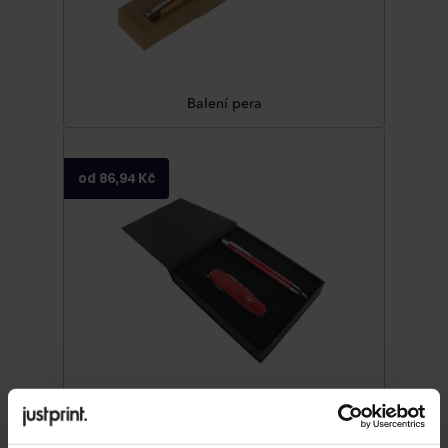
Balení pera
od 86,94 Kč
Balení pro sady