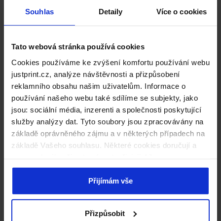
Souhlas
Detaily
Více o cookies
od 24,57 Kč
Tato webová stránka používá cookies
Cookies používáme ke zvýšení komfortu používání webu
justprint.cz, analýze návštěvnosti a přizpůsobení
reklamního obsahu našim uživatelům. Informace o
používání našeho webu také sdílíme se subjekty, jako
jsou: sociální média, inzerenti a společnosti poskytující
služby analýzy dat. Tyto soubory jsou zpracovávány na
Balení USB disku
základě oprávněného zájmu a v některých případech na
základě Vašeho souhlasu. Některé cookies doručují a
zpracovávají naši externí partneři, jejichž seznam
od 22,19 Kč
naleznete níže. Kliknutím na „Přijímám vše“ souhlasíte s
naším používáním všech výše uvedených typů souborů
Přijímám vše
cookie (cookies). Pokud kliknete na tlačítko „Odmítám
vše“, použijeme pouze cookies nezbytné pro fungování
Přizpůsobit
našich stránek. Pokud se chcete sami rozhodnout, jaké