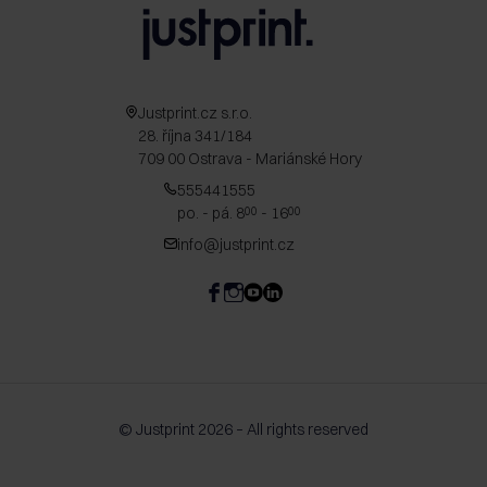
Justprint.cz s.r.o.
28. října 341/184
709 00 Ostrava - Mariánské Hory
555441555
po. - pá. 8
- 16
00
00
info@justprint.cz
© Justprint 2026 – All rights reserved