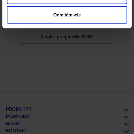
typy cookies budou používány, klikněte na „Přizpůsobit“.
Odmítám vše
Krabice pro položku 87888
PRODUKTY
PODPORA
BLOG
KONTAKT