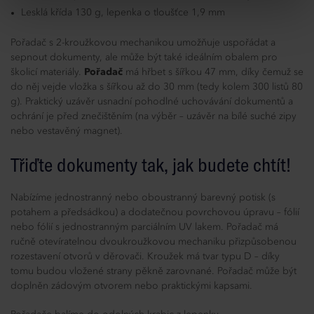
Lesklá křída 130 g, lepenka o tloušťce 1,9 mm
Pořadač s 2-kroužkovou mechanikou umožňuje uspořádat a
sepnout dokumenty, ale může být také ideálním obalem pro
školicí materiály.
Pořadač
má hřbet s šířkou 47 mm, díky čemuž se
do něj vejde vložka s šířkou až do 30 mm (tedy kolem 300 listů 80
g). Praktický uzávěr usnadní pohodlné uchovávání dokumentů a
ochrání je před znečištěním (na výběr – uzávěr na bílé suché zipy
nebo vestavěný magnet).
Třiďte dokumenty tak, jak budete chtít!
Nabízíme jednostranný nebo oboustranný barevný potisk (s
potahem a předsádkou) a dodatečnou povrchovou úpravu – fólií
nebo fólií s jednostranným parciálním UV lakem. Pořadač má
ručně otevíratelnou dvoukroužkovou mechaniku přizpůsobenou
rozestavení otvorů v děrovači. Kroužek má tvar typu D – díky
tomu budou vložené strany pěkně zarovnané. Pořadač může být
doplněn zádovým otvorem nebo praktickými kapsami.