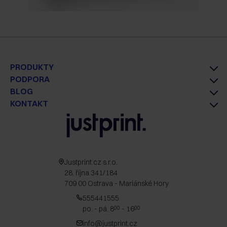
PRODUKTY
PODPORA
BLOG
KONTAKT
Justprint.cz s.r.o.
28. října 341/184
709 00 Ostrava - Mariánské Hory
555441555
po. - pá. 8
- 16
00
00
info@justprint.cz