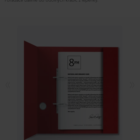
Pořadače balíme do odolných krabic z lepenky.