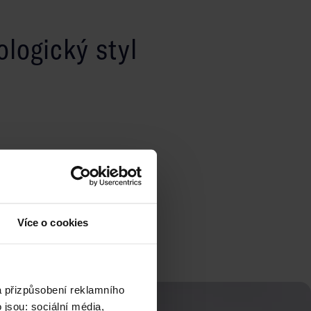
ologický styl
Více o cookies
a přizpůsobení reklamního
jsou: sociální média,