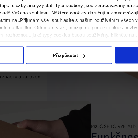
ytující služby analýzy dat. Tyto soubory jsou zpracovávány na 
omělé
ladě Vašeho souhlasu. Některé cookies doručují a zpracovávají n
nutím na „Přijímám vše“ souhlasíte s naším používáním všech 
knete na tlačítko „Odmítám vše“, použijeme pouze cookies nezby
i rozhodnout, jaké typy cookies budou používány, klikněte na „
 stále častěji
Eko Kraft dokonale
 stylové a
Přizpůsobit
ký, šperkařský a
ch výrobků a drobné
tu značky a zároveň
PROČ SE TO VYPLATÍ?
Funkčnost