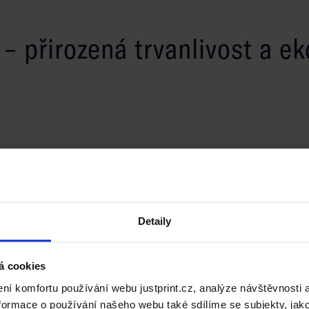
– přirozená trvanlivost a ek
y, které si cení trvanlivosti, estetiky a ekologického
 surový, přírodní vzhled s vysokou odolností proti
m do 420 x 370 x 120 mm – dokonale se hodí pro Vaše
Detaily
u lepenku E-vlnu (390 g) a odolnější třívrstvou
ou být krabice vybaveny lepicími a trhacími páskami pro
á cookies
 Složení krabic je jednoduché, intuitivní a velmi
í komfortu používání webu justprint.cz, analýze návštěvnosti 
ormace o používání našeho webu také sdílíme se subjekty, jako 