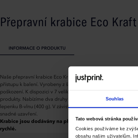
Přepravní krabice Eco Kraft 
INFORMACE O PRODUKTU
Naše přepravní krabice Eco Kraft jsou vynikající volbou pro firm
přístupu k balení. Vyrobeny z šedé kraftové lepenky kombinují
poškození. K dispozici v 7 velikostech – od 120 x 140 x 80 m
Souhlas
produkty. Nabízíme dva druhy odolné lepenky: lehkou třívrstvo
lepenku B-vlnu (400 g). V závislosti na Vašich potřebách moh
snadné uzavření.
Tato webová stránka použív
Krabice jsou dodávány na plocho pro vlastnoruční složení.
Cookies používáme ke zvýšen
rychlé.
obsahu našim uživatelům. Inf