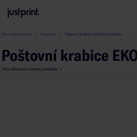
B
A
A
B
Domovská stránka
Produkty
Poštovní krabice EKO bez potisku
Poštovní krabice EK
Více informací o tomto produktu