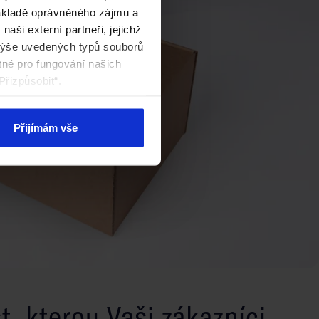
základě oprávněného zájmu a
aši externí partneři, jejichž
výše uvedených typů souborů
tné pro fungování našich
Přizpůsobit“.
Přijímám vše
, kterou Vaši zákazníci