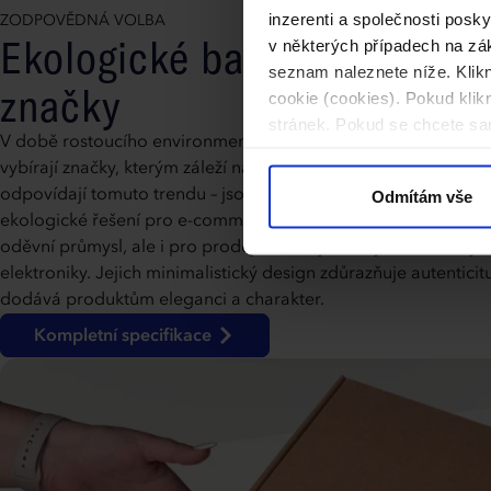
inzerenti a společnosti posk
ZODPOVĚDNÁ VOLBA
Ekologické balení pro uvěd
v některých případech na zák
seznam naleznete níže. Klik
značky
cookie (cookies). Pokud kli
stránek. Pokud se chcete sam
V době rostoucího environmentálního povědomí si spotřebitelé
vybírají značky, kterým záleží na životním prostředí. Krabice 
odpovídají tomuto trendu – jsou plně recyklovatelné a nabízejí
Odmítám vše
ekologické řešení pro e-commerce. Jsou ideální pro kosmetic
oděvní průmysl, ale i pro prodej ručně vyráběných řemeslný
elektroniky. Jejich minimalistický design zdůrazňuje autentici
dodává produktům eleganci a charakter.
Kompletní specifikace