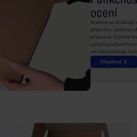
ocení
Krabice se dodávají 
přepravu. Jednoduchý
přepravě. Odolná kon
vytváří pozitivní fir
ale také posiluje Vaš
Objednat