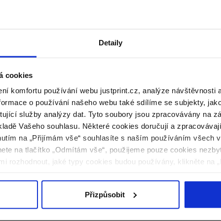
Detaily
á cookies
í komfortu používání webu justprint.cz, analýze návštěvnosti 
ormace o používání našeho webu také sdílíme se subjekty, jako 
ytující služby analýzy dat. Tyto soubory jsou zpracovávány na 
ladě Vašeho souhlasu. Některé cookies doručují a zpracovávají n
nutím na „Přijímám vše“ souhlasíte s naším používáním všech 
knete na tlačítko „Odmítám vše“, použijeme pouze cookies nezby
0 ks
i rozhodnout, jaké typy cookies budou používány, klikněte na „
Přizpůsobit
 105 mm)