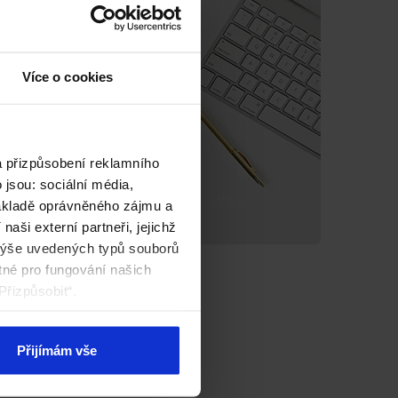
Více o cookies
a přizpůsobení reklamního
jsou: sociální média,
základě oprávněného zájmu a
aši externí partneři, jejichž
výše uvedených typů souborů
tné pro fungování našich
Přizpůsobit“.
Přijímám vše