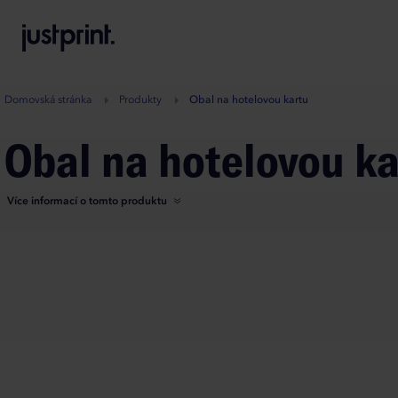
B
A
A
B
Domovská stránka
Produkty
Obal na hotelovou kartu
Obal na hotelovou k
Více informací o tomto produktu