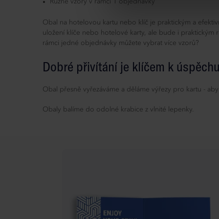
Různé vzory v rámci 1 objednávky
Obal na hotelovou kartu nebo klíč je praktickým a efekt
uložení klíče nebo hotelové karty, ale bude i praktickým
rámci jedné objednávky můžete vybrat více vzorů?
Dobré přivítání je klíčem k úspěch
Obal přesně vyřezáváme a děláme výřezy pro kartu - aby
Obaly balíme do odolné krabice z vlnité lepenky.