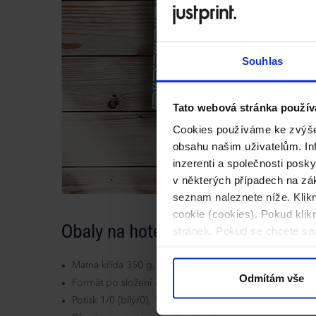
Souhlas
Tato webová stránka použív
Cookies používáme ke zvýšen
obsahu našim uživatelům. Inf
inzerenti a společnosti posk
v některých případech na zák
seznam naleznete níže. Klik
cookie (cookies). Pokud kli
Obaly na hotelovou kartu - již od 1
stránek. Pokud se chcete sam
Matná křída 350 g, Kraftliner 250 g, ofset 240 g
Odmítám vše
Formát po složení – 75 x 105 mm (po rozložení 150 x
Potisk 1/0 (bílý/0), 1/0 (černý/0), 4/0, 5/0 (4 + bílý/0)