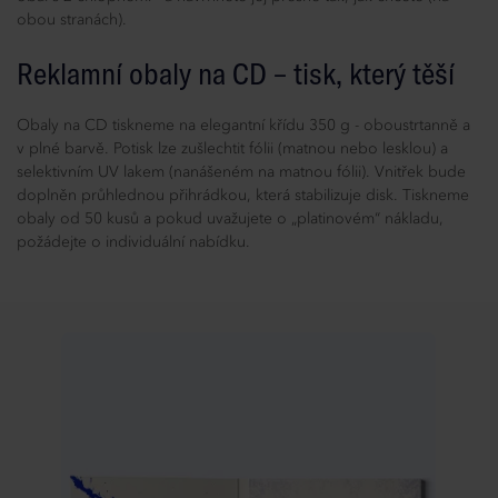
obou stranách).
Reklamní obaly na CD – tisk, který těší
Obaly na CD tiskneme na elegantní křídu 350 g - oboustrtanně a
v plné barvě. Potisk lze zušlechtit fólii (matnou nebo lesklou) a
selektivním UV lakem (nanášeném na matnou fólii). Vnitřek bude
doplněn průhlednou přihrádkou, která stabilizuje disk. Tiskneme
obaly od 50 kusů a pokud uvažujete o „platinovém“ nákladu,
požádejte o individuální nabídku.