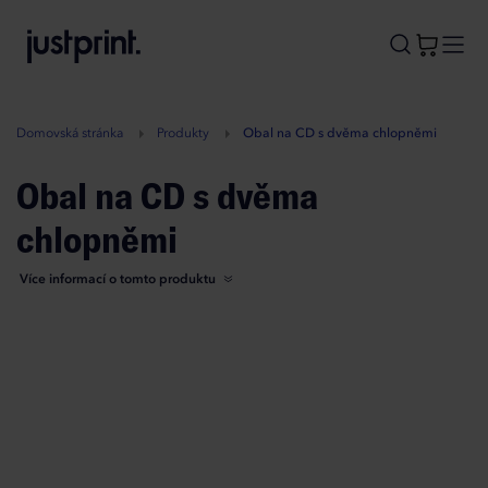
B
A
A
B
Domovská stránka
Produkty
Obal na CD s dvěma chlopněmi
Obal na CD s dvěma
chlopněmi
Více informací o tomto produktu