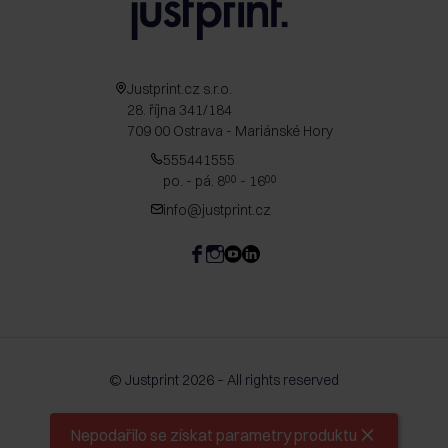
Justprint.cz s.r.o.
28. října 341/184
709 00 Ostrava - Mariánské Hory
555441555
po. - pá. 8
- 16
00
00
info@justprint.cz
© Justprint 2026 – All rights reserved
Nepodařilo se získat parametry produktu