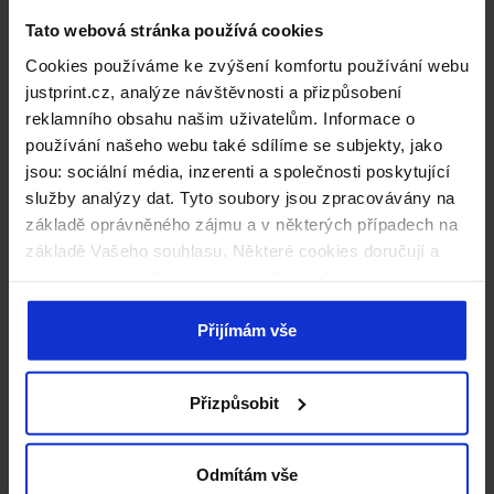
Tato webová stránka používá cookies
Cookies používáme ke zvýšení komfortu používání webu
justprint.cz, analýze návštěvnosti a přizpůsobení
reklamního obsahu našim uživatelům. Informace o
používání našeho webu také sdílíme se subjekty, jako
jsou: sociální média, inzerenti a společnosti poskytující
služby analýzy dat. Tyto soubory jsou zpracovávány na
základě oprávněného zájmu a v některých případech na
Pozor! Nové pokyny pro přípravu souborů k
základě Vašeho souhlasu. Některé cookies doručují a
zpracovávají naši externí partneři, jejichž seznam
tisku!
naleznete níže. Kliknutím na „Přijímám vše“ souhlasíte s
naším používáním všech výše uvedených typů souborů
Přijímám vše
Nálepky z monomerické fólie – již od 1
cookie (cookies). Pokud kliknete na tlačítko „Odmítám
vše“, použijeme pouze cookies nezbytné pro fungování
kusu
Přizpůsobit
našich stránek. Pokud se chcete sami rozhodnout, jaké
typy cookies budou používány, klikněte na „Přizpůsobit“.
Formát 128 x 100 cm
Odmítám vše
Tisk + naříznutí do jakéhokoliv tvaru dle matrice