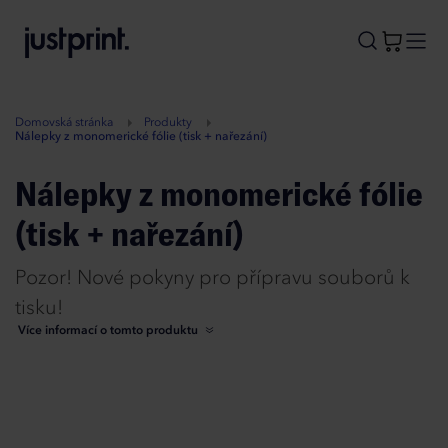
B
A
A
B
Domovská stránka
Produkty
Nálepky z monomerické fólie (tisk + nařezání)
Nálepky z monomerické fólie
(tisk + nařezání)
Pozor! Nové pokyny pro přípravu souborů k
tisku!
Více informací o tomto produktu