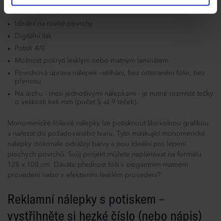
Nálepky z maskující monomerické fólie – lesklé nebo matné
(100 mikronů)
Ideální na rovné povrchy
Digitální tisk
Potisk 4/0
Možnost pokrytí lesklým nebo matným laminátem
Povrchová úprava nálepek –stříhání, bez odstranění fólie, bez
přenosu
Na archu - mezi jednotlivými nálepkami - je nutné rozmístit tečky
o velikosti 6x6 mm (počet 5 až 9 teček).
Monomerické fóliové nálepky lze potisknout libovolnou grafikou
a nařezat do požadovaného tvaru. Tyto maskující monomerické
nálepky dokonale odrážejí barvy a jsou ideální pro lepení
plochých povrchů. Svůj projekt můžete naplánovat na formátu
128 x 100 cm. Dáváte přednost fólii v elegantním matném
provedení nebo v efektivním lesklém provedení?
Reklamní nálepky s potiskem –
vystřihněte si hezké číslo (nebo nápis)