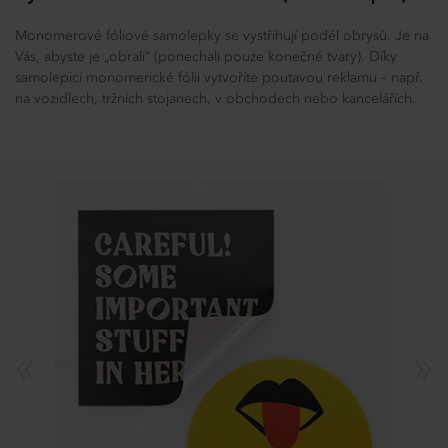
Monomerové fóliové samolepky se vystřihují podél obrysů. Je na
Vás, abyste je „obrali“ (ponechali pouze konečné tvary). Díky
samolepicí monomerické fólii vytvoříte poutavou reklamu – např.
na vozidlech, tržních stojanech, v obchodech nebo kancelářích.