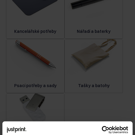
Kancelářské potřeby
Nářadí a baterky
Psací potřeby a sady
Tašky a batohy