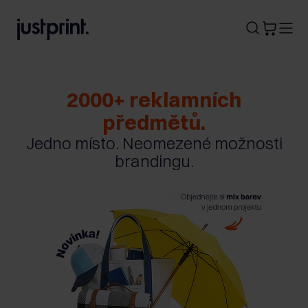
B
A
A
B
2000+ reklamních
předmětů.
Jedno místo. Neomezené možnosti
brandingu.