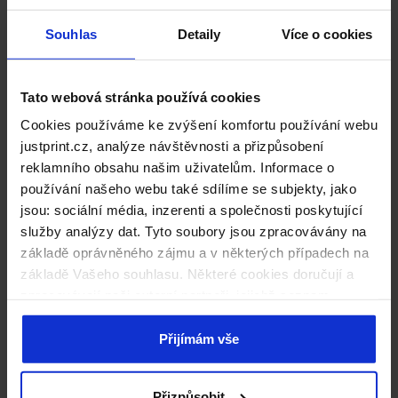
USB paměťové karty
Souhlas
Detaily
Více o cookies
Tato webová stránka používá cookies
Cookies používáme ke zvýšení komfortu používání webu
justprint.cz, analýze návštěvnosti a přizpůsobení
Jak si objednat – krok za
reklamního obsahu našim uživatelům. Informace o
používání našeho webu také sdílíme se subjekty, jako
krokem
jsou: sociální média, inzerenti a společnosti poskytující
služby analýzy dat. Tyto soubory jsou zpracovávány na
základě oprávněného zájmu a v některých případech na
základě Vašeho souhlasu. Některé cookies doručují a
zpracovávají naši externí partneři, jejichž seznam
naleznete níže. Kliknutím na „Přijímám vše“ souhlasíte s
Od výběru
naším používáním všech výše uvedených typů souborů
Přijímám vše
k objednání
cookie (cookies). Pokud kliknete na tlačítko „Odmítám
vše“, použijeme pouze cookies nezbytné pro fungování
v několika krocích
Přizpůsobit