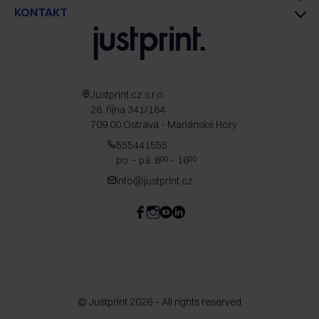
KONTAKT
Justprint.cz s.r.o.
28. října 341/184
709 00 Ostrava - Mariánské Hory
555441555
po. - pá. 8
- 16
00
00
info@justprint.cz
© Justprint 2026 – All rights reserved