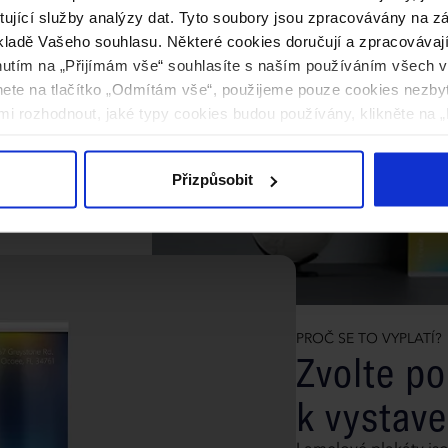
ky
ytující služby analýzy dat. Tyto soubory jsou zpracovávány na 
ladě Vašeho souhlasu. Některé cookies doručují a zpracovávají n
působem, jak
nutím na „Přijímám vše“ souhlasíte s naším používáním všech 
zajištěná lamelami,
knete na tlačítko „Odmítám vše“, použijeme pouze cookies nezby
eální pro konference,
i rozhodnout, jaké typy cookies budou používány, klikněte na „
možnostem povrchové
vy, které přitáhnou
Přizpůsobit
PROČ SE TO VYPLATÍ?
Zvolte po
k vystave