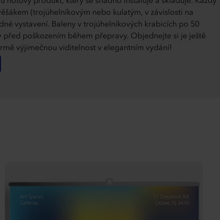
u hotový produkt, který se snadno instaluje a skladuje. Každý
věšákem (trojúhelníkovým nebo kulatým, v závislosti na
dné vystavení. Baleny v trojúhelníkových krabicích po 50
y před poškozením během přepravy. Objednejte si je ještě
firmě výjimečnou viditelnost v elegantním vydání!