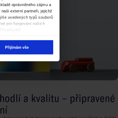
základě oprávněného zájmu a
aši externí partneři, jejichž
výše uvedených typů souborů
tné pro fungování našich
Přizpůsobit“.
Přijímám vše
hodlí a kvalitu – připravené
ní