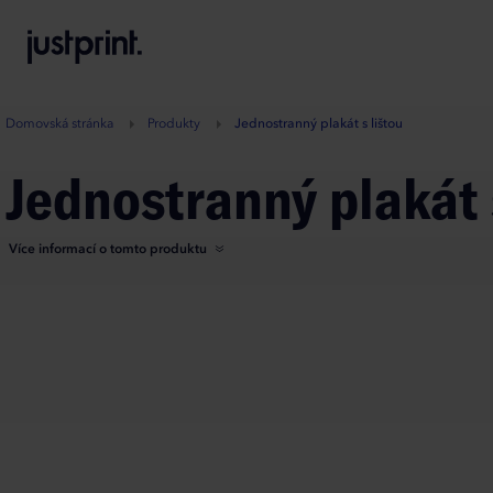
B
A
A
B
Domovská stránka
Produkty
Jednostranný plakát s lištou
Jednostranný plakát 
Více informací o tomto produktu