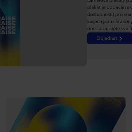
Lamelové plakáty jso
plakát je dodáván s 
dostupnosti) pro sna
kusech jsou chráněn
dnes a zajistěte své 
Objednat