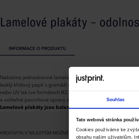
Lamelové plakáty – odolno
INFORMACE O PRODUKTU
Nabízíme jednostranné lamelové plakáty dostupné ve čtyřech
lesklý křídový papír s gramáží od 170 do 350 g a pro ještě vě
nebo UV lak (ve formátech B2 a A2). Každý plakát je zarámován
Souhlas
a volitelné povrchové úpravy zajišťují, že Vaše projekty budo
Lamelové plakáty jsou baleny po 50 kusech v bezpečných
Tato webová stránka použív
Cookies používáme ke zvýšen
KREATIVITA V NEJLEPŠÍM MOŽNÉM RÁMU
obsahu našim uživatelům. Inf