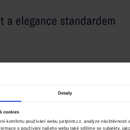
st a elegance standardem
 formátech: A1, A2, B1 a B2. Tiskneme na matný nebo
tší odolnost nabízíme laminaci (matnou nebo lesklou)
 lamelami v bílé, černé nebo stříbrné barvě. Tisk 4/0
Detaily
u jedinečné a odolné proti poškození.
 trojúhelníkových krabicích.
á cookies
í komfortu používání webu justprint.cz, analýze návštěvnosti 
ormace o používání našeho webu také sdílíme se subjekty, jako 