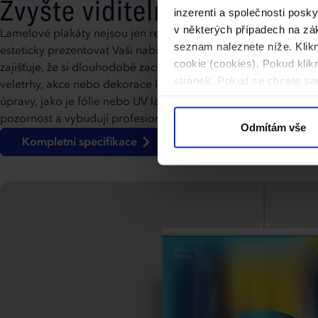
Zvyšte viditelnost své znač
inzerenti a společnosti posk
v některých případech na zák
Lamelové plakáty nejsou jen reklamním nástrojem, ale také z
seznam naleznete níže. Klik
esteticky prezentovat Vaši nabídku. Jejich odolná konstrukce, 
cookie (cookies). Pokud kli
zajišťuje, že si dlouhodobě zachovají svůj vynikající vzhled. Id
stránek. Pokud se chcete sam
veletrhy, akce nebo dekorace kancelářských prostor. Díky 
úpravy, jako je fólie nebo UV lak, Vaše grafika získá zářivé bar
pozornost a vybudují profesionální image značky.
Odmítám vše
Kompletní specifikace