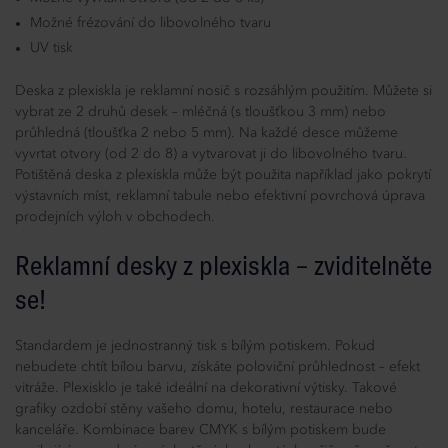
Možné frézování do libovolného tvaru
UV tisk
Deska z plexiskla je reklamní nosič s rozsáhlým použitím. Můžete si
vybrat ze 2 druhů desek – mléčná (s tloušťkou 3 mm) nebo
průhledná (tloušťka 2 nebo 5 mm). Na každé desce můžeme
vyvrtat otvory (od 2 do 8) a vytvarovat ji do libovolného tvaru.
Potištěná deska z plexiskla může být použita například jako pokrytí
výstavních míst, reklamní tabule nebo efektivní povrchová úprava
prodejních výloh v obchodech.
Reklamní desky z plexiskla – zviditelněte
se!
Standardem je jednostranný tisk s bílým potiskem. Pokud
nebudete chtít bílou barvu, získáte poloviční průhlednost – efekt
vitráže. Plexisklo je také ideální na dekorativní výtisky. Takové
grafiky ozdobí stěny vašeho domu, hotelu, restaurace nebo
kanceláře. Kombinace barev CMYK s bílým potiskem bude