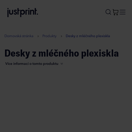
B
A
A
B
Domovská stránka
Produkty
Desky z mléčného plexiskla
Desky z mléčného plexiskla
Více informací o tomto produktu