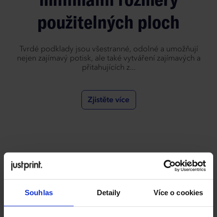
použitelných ploch
Tvrdé podklady jsou všestranné, odolné a umožňují
nejen zajímavý potisk, ale také vytváření zajímavých a
přitahujících z...
Zjistěte více
Souhlas
Detaily
Více o cookies