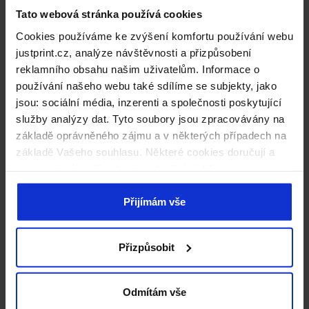
Tato webová stránka používá cookies
Cookies používáme ke zvýšení komfortu používání webu
justprint.cz, analýze návštěvnosti a přizpůsobení
reklamního obsahu našim uživatelům. Informace o
používání našeho webu také sdílíme se subjekty, jako
jsou: sociální média, inzerenti a společnosti poskytující
služby analýzy dat. Tyto soubory jsou zpracovávány na
základě oprávněného zájmu a v některých případech na
základě Vašeho souhlasu. Některé cookies doručují a
zpracovávají naši externí partneři, jejichž seznam
naleznete níže. Kliknutím na „Přijímám vše“ souhlasíte s
naším používáním všech výše uvedených typů souborů
Přijímám vše
cookie (cookies). Pokud kliknete na tlačítko „Odmítám
vše“, použijeme pouze cookies nezbytné pro fungování
Přizpůsobit
našich stránek. Pokud se chcete sami rozhodnout, jaké
typy cookies budou používány, klikněte na „Přizpůsobit“.
Odmítám vše