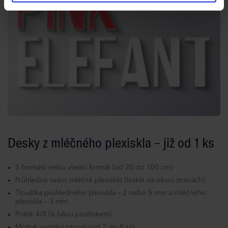
Desky z mléčného plexiskla – již od 1 ks
5 formátů nebo vlastní formát (od 20 do 100 cm)
Průhledné nebo mléčné plexisklo (lesklé na obou stranách)
Tloušťka průhledného plexiskla – 2 nebo 5 mm a mléčného
plexiskla – 3 mm
Potisk 4/0 (is bílou podtiskem)
Možné vyvrtání otvorů (od 2 do 8 ks)