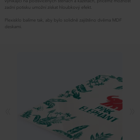
vynikající na podsvícených stěnách a kazetách, přičemž možnost
zadní potisku umožní získat hloubkový efekt.
Plexisklo balíme tak, aby bylo solidně zajištěno dvěma MDF
deskami.