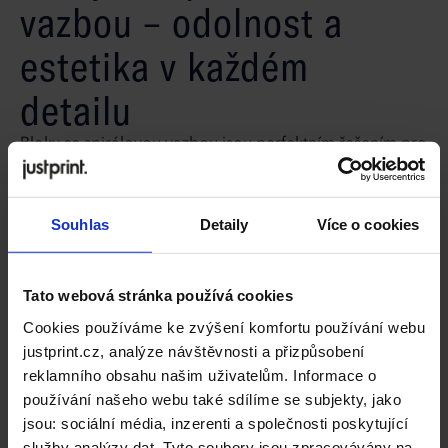
vazbou – odolnost a
estetika v každém
detailu
Bloky se spirálovou vazbou jsou perfektním řešením pro
firmy, které chtějí spojit eleganci s funkčností. Vysoce
kvalitní matný obal a možnost laminace činí tyto bloky
vizuálně přitažlivými a odolnými proti poškození. Různé
Souhlas
Detaily
Více o cookies
barvy spirály Vám navíc umožní sladit je s image Vaší
firmy. Jsou vynikající volbou pro ty, kteří hledají odolné
reklamní materiály, které budou profesionálně
Tato webová stránka používá cookies
reprezentovat jejich značku.
Cookies používáme ke zvýšení komfortu používání webu
Kompletní specifikace
justprint.cz, analýze návštěvnosti a přizpůsobení
reklamního obsahu našim uživatelům. Informace o
používání našeho webu také sdílíme se subjekty, jako
jsou: sociální média, inzerenti a společnosti poskytující
služby analýzy dat. Tyto soubory jsou zpracovávány na