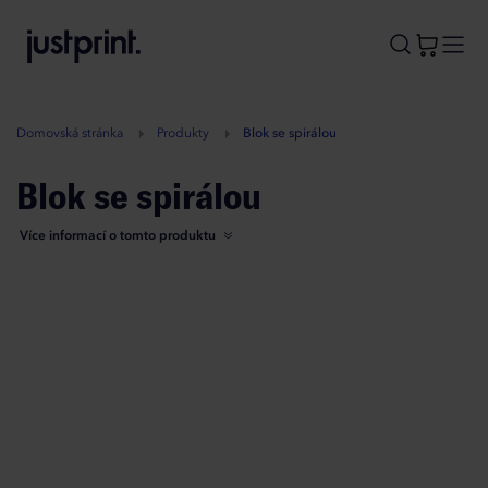
B
A
A
B
Domovská stránka
Produkty
Blok se spirálou
Blok se spirálou
Více informací o tomto produktu