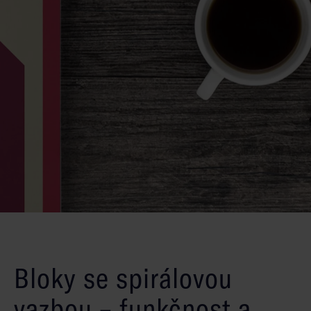
Bloky se spirálovou
vazbou – funkčnost a