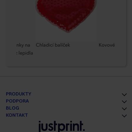
vé stojánky na
Chladicí balíček
Kovové pero M
mkem bez lepidla
PRODUKTY
PODPORA
BLOG
KONTAKT