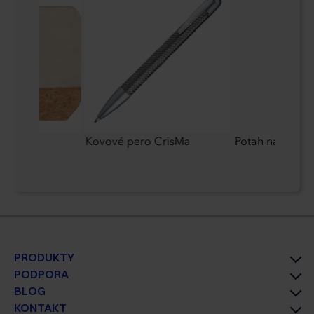
aštička
Kovové pero CrisMa
Potah na oděv
PRODUKTY
PODPORA
BLOG
KONTAKT