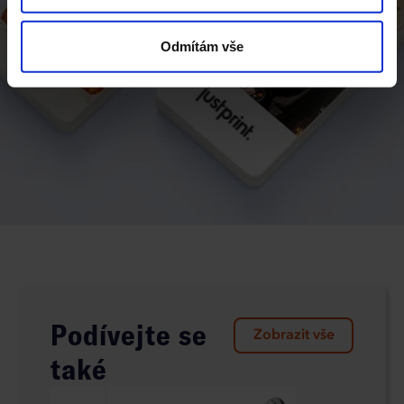
typy cookies budou používány, klikněte na „Přizpůsobit“.
Odmítám vše
Podívejte se
Zobrazit vše
také