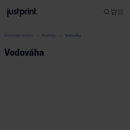
B
A
A
B
Domovská stránka
Produkty
Vodováha
Vodováha