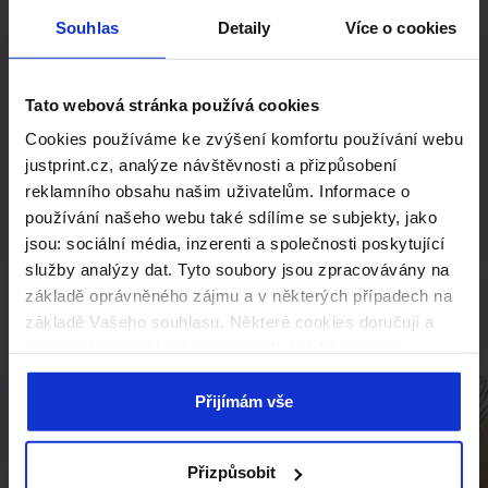
řešení
Souhlas
Detaily
Více o cookies
na míru?
Tato webová stránka používá cookies
Kontaktujte nás s poptávkou na
Cookies používáme ke zvýšení komfortu používání webu
produkty mimo standardní nabídku.
justprint.cz, analýze návštěvnosti a přizpůsobení
Rádi vám připravíme individuální
reklamního obsahu našim uživatelům. Informace o
kalkulaci.
používání našeho webu také sdílíme se subjekty, jako
jsou: sociální média, inzerenti a společnosti poskytující
Kontaktujte nás
služby analýzy dat. Tyto soubory jsou zpracovávány na
základě oprávněného zájmu a v některých případech na
základě Vašeho souhlasu. Některé cookies doručují a
zpracovávají naši externí partneři, jejichž seznam
naleznete níže. Kliknutím na „Přijímám vše“ souhlasíte s
naším používáním všech výše uvedených typů souborů
Přijímám vše
cookie (cookies). Pokud kliknete na tlačítko „Odmítám
vše“, použijeme pouze cookies nezbytné pro fungování
Přizpůsobit
našich stránek. Pokud se chcete sami rozhodnout, jaké