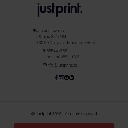
Justprint.cz s.r.o.
28. října 341/184
709 00 Ostrava - Mariánské Hory
555441555
po. - pá. 8
- 16
00
00
info@justprint.cz
© Justprint 2026 – All rights reserved