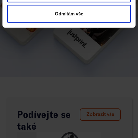
typy cookies budou používány, klikněte na „Přizpůsobit“.
Odmítám vše
Podívejte se
Zobrazit vše
také