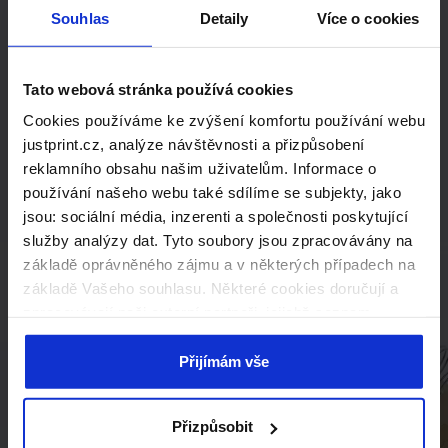
řešení
Souhlas
Detaily
Více o cookies
na míru?
Tato webová stránka používá cookies
Kontaktujte nás s poptávkou na
Cookies používáme ke zvýšení komfortu používání webu
produkty mimo standardní nabídku.
justprint.cz, analýze návštěvnosti a přizpůsobení
reklamního obsahu našim uživatelům. Informace o
Rádi vám připravíme individuální
používání našeho webu také sdílíme se subjekty, jako
kalkulaci.
jsou: sociální média, inzerenti a společnosti poskytující
služby analýzy dat. Tyto soubory jsou zpracovávány na
Kontaktujte nás
základě oprávněného zájmu a v některých případech na
základě Vašeho souhlasu. Některé cookies doručují a
zpracovávají naši externí partneři, jejichž seznam
naleznete níže. Kliknutím na „Přijímám vše“ souhlasíte s
naším používáním všech výše uvedených typů souborů
Přijímám vše
cookie (cookies). Pokud kliknete na tlačítko „Odmítám
vše“, použijeme pouze cookies nezbytné pro fungování
Přizpůsobit
našich stránek. Pokud se chcete sami rozhodnout, jaké