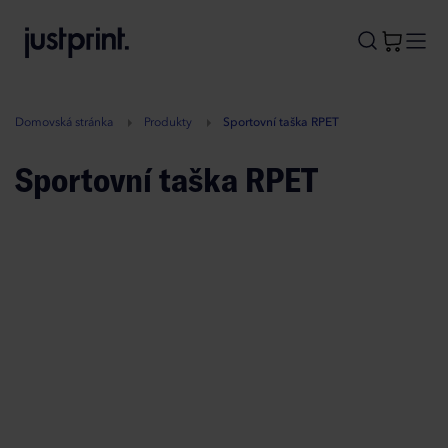
B
A
A
B
Domovská stránka
Produkty
Sportovní taška RPET
Sportovní taška RPET