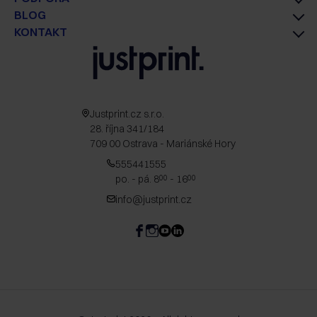
BLOG
KONTAKT
Justprint.cz s.r.o.
28. října 341/184
709 00 Ostrava - Mariánské Hory
555441555
po. - pá. 8
- 16
00
00
info@justprint.cz