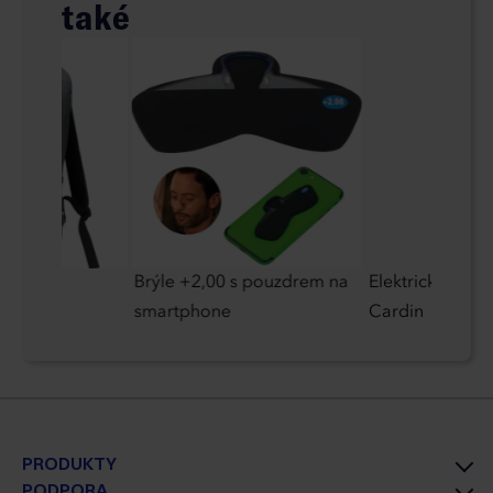
také
lců
Brýle +2,00 s pouzdrem na
Elektrický zapa
smartphone
Cardin
PRODUKTY
PODPORA