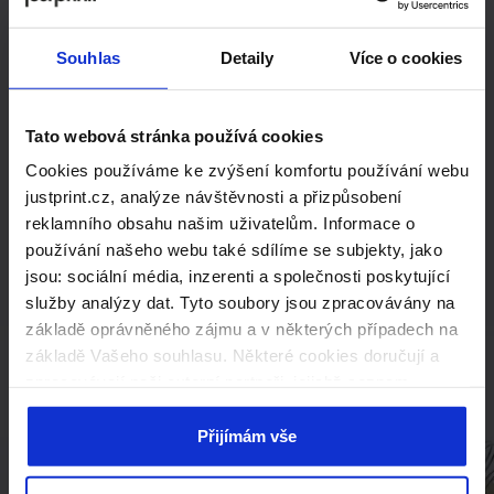
Hledáte
řešení
Souhlas
Detaily
Více o cookies
na míru?
Tato webová stránka používá cookies
Cookies používáme ke zvýšení komfortu používání webu
Kontaktujte nás s poptávkou na
justprint.cz, analýze návštěvnosti a přizpůsobení
produkty mimo standardní nabídku.
reklamního obsahu našim uživatelům. Informace o
Rádi vám připravíme individuální
používání našeho webu také sdílíme se subjekty, jako
jsou: sociální média, inzerenti a společnosti poskytující
kalkulaci.
služby analýzy dat. Tyto soubory jsou zpracovávány na
základě oprávněného zájmu a v některých případech na
Kontaktujte nás
základě Vašeho souhlasu. Některé cookies doručují a
zpracovávají naši externí partneři, jejichž seznam
naleznete níže. Kliknutím na „Přijímám vše“ souhlasíte s
naším používáním všech výše uvedených typů souborů
Přijímám vše
cookie (cookies). Pokud kliknete na tlačítko „Odmítám
vše“, použijeme pouze cookies nezbytné pro fungování