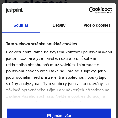
ke složení
Souhlas
Detaily
Více o cookies
Tato webová stránka používá cookies
Cookies používáme ke zvýšení komfortu používání webu
justprint.cz, analýze návštěvnosti a přizpůsobení
reklamního obsahu našim uživatelům. Informace o
používání našeho webu také sdílíme se subjekty, jako
jsou: sociální média, inzerenti a společnosti poskytující
služby analýzy dat. Tyto soubory jsou zpracovávány na
základě oprávněného zájmu a v některých případech na
základě Vašeho souhlasu. Některé cookies doručují a
Jak složit dárkovou krabici s rozetovým uzávěrem (4
zpracovávají naši externí partneři, jejichž seznam
strany)?
naleznete níže. Kliknutím na „Přijímám vše“ souhlasíte s
naším používáním všech výše uvedených typů souborů
Přijímám vše