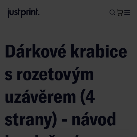
B
A
A
B
Dárkové krabice
s rozetovým
uzávěrem (4
strany) - návod