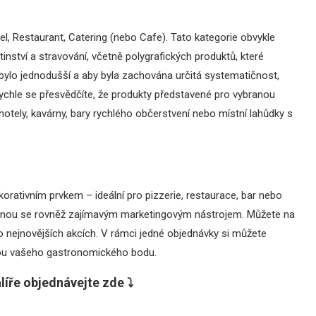
l, Restaurant, Catering (nebo Cafe). Tato kategorie obvykle
nství a stravování, včetně polygrafických produktů, které
 bylo jednodušší a aby byla zachována určitá systematičnost,
Rychle se přesvědčíte, že produkty představené pro vybranou
otely, kavárny, bary rychlého občerstvení nebo místní lahůdky s
rativním prvkem – ideální pro pizzerie, restaurace, bar nebo
 stanou se rovněž zajímavým marketingovým nástrojem. Můžete na
 o nejnovějších akcích. V rámci jedné objednávky si můžete
dkou vašeho gastronomického bodu.
líře objednávejte zde ⤵