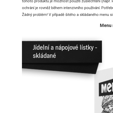
tohoto produktu je možnost použití zušlechtění (např. l
ochrání je rovněž během intenzivního používání. Potře
Žádný problém! V případě šitého a skládaného menu si
Menu 