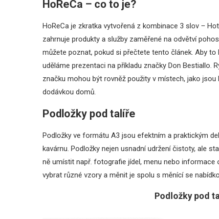
HoReCa – co to je?
HoReCa je zkratka vytvořená z kombinace 3 slov – Hote
zahrnuje produkty a služby zaměřené na odvětví pohosti
můžete poznat, pokud si přečtete tento článek. Aby to
uděláme prezentaci na příkladu značky Don Bestiallo. 
značku mohou být rovněž použity v místech, jako jsou h
dodávkou domů.
Podložky pod talíře
Podložky ve formátu A3 jsou efektním a praktickým deko
kavárnu. Podložky nejen usnadní udržení čistoty, ale
ně umístit např. fotografie jídel, menu nebo informace
vybrat různé vzory a měnit je spolu s měnící se nabí
Podložky pod ta