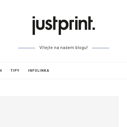
Vítejte na našem blogu!
N
TIPY
INFOLINKA