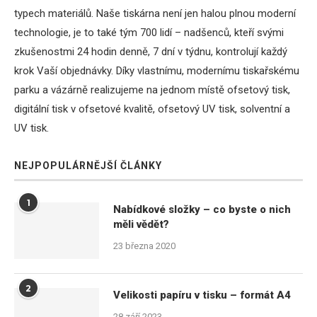
typech materiálů. Naše tiskárna není jen halou plnou moderní
technologie, je to také tým 700 lidí – nadšenců, kteří svými
zkušenostmi 24 hodin denně, 7 dní v týdnu, kontrolují každý
krok Vaší objednávky. Díky vlastnímu, modernímu tiskařskému
parku a vázárně realizujeme na jednom místě ofsetový tisk,
digitální tisk v ofsetové kvalitě, ofsetový UV tisk, solventní a
UV tisk.
NEJPOPULÁRNĚJŠÍ ČLÁNKY
1
Nabídkové složky – co byste o nich
měli vědět?
23 března 2020
2
Velikosti papíru v tisku – formát A4
28 září 2023