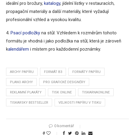
ideální pro brožury,
katalogy
, jídelní lístky v restauracích,
propagační materiály a další materiály, které vyžadují
profesionální vzhled a vysokou kvalitu.
4.
Psací podložky
na stůl: Vzhledem k rozměrům tohoto
formátu je vhodná i jako podložka na stůl, která je zároveň
k
alendářem
i místem pro každodenní poznámky.
ARCHY PAPÍRU
FORMÁT B3
FORMÁTY PAPÍRU
PLANO ARCHY
PRO GRAFICKÉ DESIGNÉRY
REKLAMNÍ PLAKÁTY
TISK ONLINE
TISKARNAONLINE
TISKARSKY BESTSELLER
VELIKOSTI PAPÍRU V TISKU
0 komentář
0