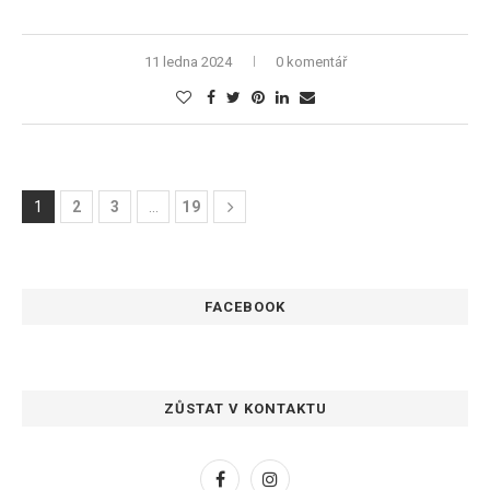
11 ledna 2024
0 komentář
1
2
3
…
19
FACEBOOK
ZŮSTAT V KONTAKTU