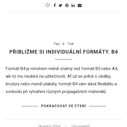
Tipy
Tisk
PŘIBLIŽME SI INDIVIDUÁLNÍ FORMÁTY. B4
Formát B4 je mnohem méně známý než formát B5 nebo A4,
ale to mu neubírá na užitečnosti. Ať už se jedná o obálky,
brožury nebo menší
plakáty
, formát B4 vám dává flexibilitu a
svobodu při vytváření různých propagačních materiálů.
POKRAČOVAT VE ČTENÍ
18 ledna 2024
0 komentář