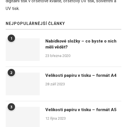
digitální tisk v ofsetové kvalitě, ofsetový UV tisk, solventní a
UV tisk.
NEJPOPULÁRNĚJŠÍ ČLÁNKY
1
Nabídkové složky – co byste o nich
měli vědět?
23 března 2020
2
Velikosti papíru v tisku – formát A4
28 září 2023
3
Velikosti papíru v tisku – formát A5
12 října 2023