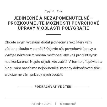
Tipy
Tisk
JEDINEČNÉ A NEZAPOMENUTELNÉ –
PROZKOUMEJTE MOŽNOSTI POVRCHOVÉ
ÚPRAVY V OBLASTI POLYGRAFIE
Chcete svým výtiskům dodat jedinečný efekt, který vám
zůstane dlouho v paměti? Objevte sílu povrchové úpravy a
využijte některou z mnoha možností, aby váš produkt vynikl
nad konkurencí. Nejste si jisti, kde začít? V tomto příspěvku na
blogu vám nastíníme nejoblíbenější metody dokončování tisku
a ukážeme vám příklady jejich použití.
POKRAČOVAT VE ČTENÍ
25 ledna 2024
0 komentář