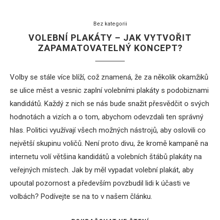
Bez kategorii
VOLEBNÍ PLAKÁTY – JAK VYTVOŘIT
ZAPAMATOVATELNÝ KONCEPT?
Volby se stále více blíží, což znamená, že za několik okamžiků
se ulice měst a vesnic zaplní volebními plakáty s podobiznami
kandidátů. Každý z nich se nás bude snažit přesvědčit o svých
hodnotách a vizích a o tom, abychom odevzdali ten správný
hlas. Politici využívají všech možných nástrojů, aby oslovili co
největší skupinu voličů. Není proto divu, že kromě kampaně na
internetu volí většina kandidátů a volebních štábů plakáty na
veřejných místech. Jak by měl vypadat volební plakát, aby
upoutal pozornost a především povzbudil lidi k účasti ve
volbách? Podívejte se na to v našem článku.