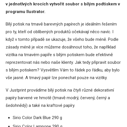
v jednotlvých krocích vytvořit soubor s bílým podtiskem v
programu Ilustrator.
Bílý potisk na tmavě barevných papírech je ideálním řešením
pro ty, kteří od oblíbených produktů očekávají něco navíc. I
když v tomto případě se ukazuje, že všeho bude méně. Podle
zásady méně je více můžeme dosáhnout toho, že například
vizitka na tmavém papíře s bílým potiskem bude efektivně
reprezentovat nás nebo naše klienty. Jak tedy připravit soubor
s bílým potiskem? Vysvětlím Vám to řádek po řádku, aby bylo
vše jasné. A tmavý papír lze ponechat pouze na vizitky.
V Justprint provádíme bílý potisk na čtyři různé dekorativní
papíry barvené ve hmotě (tmavě modrý, červený, černý a
šedohnědý) a také na kraftové papíry.
Sirio Color Dark Blue 290 g
Sirio Color Lampone 290 g