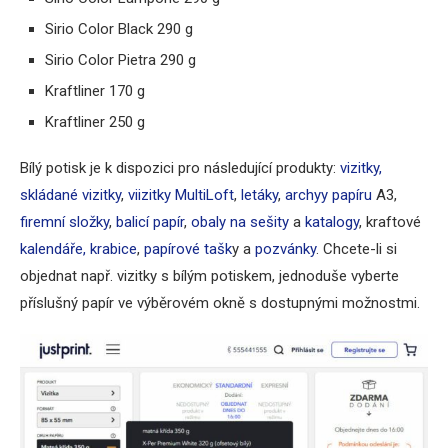
Sirio Color Black 290 g
Sirio Color Pietra 290 g
Kraftliner 170 g
Kraftliner 250 g
Bílý potisk je k dispozici pro následující produkty:
vizitky,
skládané vizitky
,
viizitky MultiLoft
,
letáky
,
archyy papíru
A3,
firemní složky
,
balicí papír
,
obaly na sešity
a
katalogy
, kraftové
kalendáře,
krabice
,
papírové tašk
y a
pozvánky
. Chcete-li si
objednat např. vizitky s bílým potiskem, jednoduše vyberte
příslušný papír ve výběrovém okně s dostupnými možnostmi.