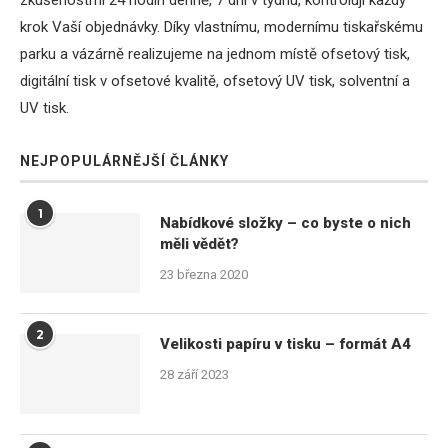
zkušenostmi 24 hodin denně, 7 dní v týdnu, kontrolují každý
krok Vaší objednávky. Díky vlastnímu, modernímu tiskařskému
parku a vázárně realizujeme na jednom místě ofsetový tisk,
digitální tisk v ofsetové kvalitě, ofsetový UV tisk, solventní a
UV tisk.
NEJPOPULÁRNĚJŠÍ ČLÁNKY
1
Nabídkové složky – co byste o nich
měli vědět?
23 března 2020
2
Velikosti papíru v tisku – formát A4
28 září 2023