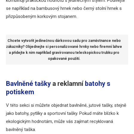
kombinují praktickou hodnotu s jedinečným stylem. Podívejte
se například na bambusový hrnek nebo černý stolní hrnek s
přizpůsobeným korkovým stojanem.
Chcete vytvořit jedinečnou dárkovou sadu pro zaměstnance nebo
zákazníky? Objednejte si personalizované hrnky nebo firemní lahve
a přidejte k nim například gravírovanou teleskopickou trubku pro
opakované použití.
Bavlněné tašky
a reklamní
batohy s
potiskem
V této sekci si můžete objednat bavlněné, jutové tašky, stejně
jako batohy, pytlíky a sportovní tašky. Pokud máte blízko k
ekologickým hodnotám, může vás zajímat recyklovaná
bavlněný taška.