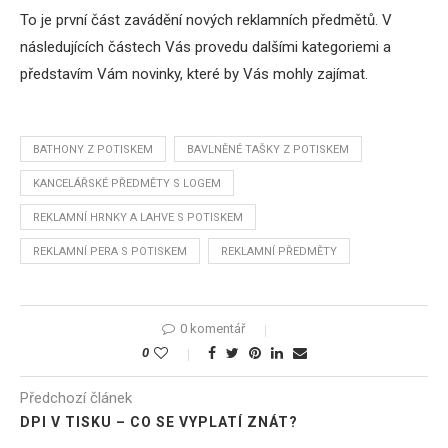
To je první část zavádění nových reklamních předmětů. V
následujících částech Vás provedu dalšími kategoriemi a
představím Vám novinky, které by Vás mohly zajímat.
BATHONY Z POTISKEM
BAVLNĚNÉ TAŠKY Z POTISKEM
KANCELÁŘSKÉ PŘEDMĚTY S LOGEM
REKLAMNÍ HRNKY A LAHVE S POTISKEM
REKLAMNÍ PERA S POTISKEM
REKLAMNÍ PŘEDMĚTY
0 komentář
0
Předchozí článek
DPI V TISKU – CO SE VYPLATÍ ZNÁT?