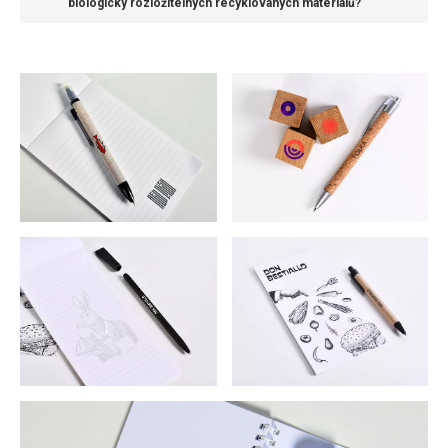
biologicky rozložitelných recyklovaných materiálů?