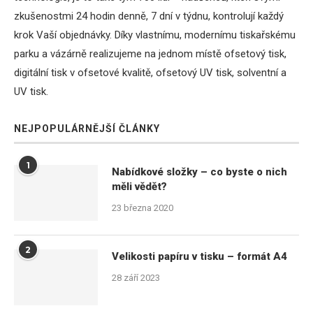
zkušenostmi 24 hodin denně, 7 dní v týdnu, kontrolují každý
krok Vaší objednávky. Díky vlastnímu, modernímu tiskařskému
parku a vázárně realizujeme na jednom místě ofsetový tisk,
digitální tisk v ofsetové kvalitě, ofsetový UV tisk, solventní a
UV tisk.
NEJPOPULÁRNĚJŠÍ ČLÁNKY
1
Nabídkové složky – co byste o nich
měli vědět?
23 března 2020
2
Velikosti papíru v tisku – formát A4
28 září 2023