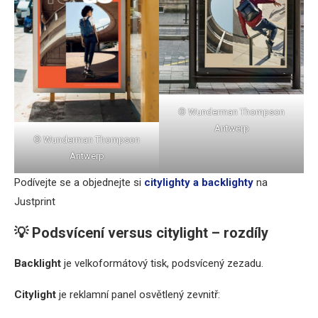
© Wunderman Thompson
Antwerp
© Wunderman Thompson
Antwerp
Podívejte se a objednejte si
citylighty a backlighty
na
Justprint
💡 Podsvícení versus citylight – rozdíly
Backlight
je velkoformátový tisk, podsvícený zezadu.
Citylight
je reklamní panel osvětlený zevnitř: