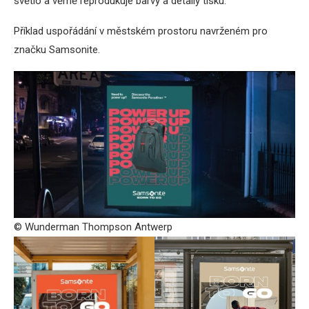
světlo a věrně reprodukuje barvy a detaily tisku.
Příklad uspořádání v městském prostoru navrženém pro
značku Samsonite.
© Wunderman Thompson Antwerp