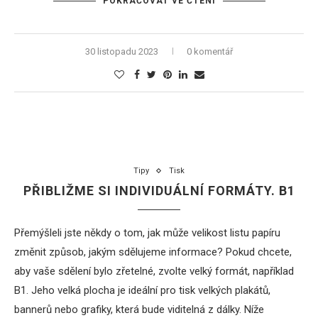
POKRAČOVAT VE ČTENÍ
30 listopadu 2023
0 komentář
Tipy
Tisk
PŘIBLIŽME SI INDIVIDUÁLNÍ FORMÁTY. B1
Přemýšleli jste někdy o tom, jak může velikost listu papíru
změnit způsob, jakým sdělujeme informace? Pokud chcete,
aby vaše sdělení bylo zřetelné, zvolte velký formát, například
B1. Jeho velká plocha je ideální pro tisk velkých plakátů,
bannerů nebo grafiky, která bude viditelná z dálky. Níže