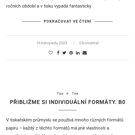
ročních období a v tisku vypadá fantasticky.
POKRAČOVAT VE ČTENÍ
16 listopadu 2023
0 komentář
Tipy
Tisk
PŘIBLIŽME SI INDIVIDUÁLNÍ FORMÁTY. B0
V tiskařském průmyslu se používá mnoho různých formátů
papíru – každý z těchto formátů má jiné vlastnosti a