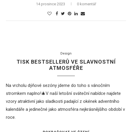
14 prosince 2023
0 komentář
Design
TISK BESTSELLERŮ VE SLAVNOSTNÍ
ATMOSFÉŘE
Na vrcholu dýňové sezóny jdeme do toho s vánočním
stromkem naplno!🎄V naší letošní sváteční nabídce najdete
vzory atraktivní jako sladkosti padající z okének adventního
kalendáře a jedinečné jako atmosféra nejkrásnějšího období v
roce.