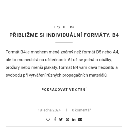
Tipy
Tisk
PŘIBLIŽME SI INDIVIDUÁLNÍ FORMÁTY. B4
Formát B4 je mnohem méně známý než formát B5 nebo A4,
ale to mu neubírá na užitečnosti. Ať už se jedná o obálky,
brožury nebo menší
plakáty
, formát B4 vám dává flexibilitu a
svobodu při vytváření různých propagačních materiálů.
POKRAČOVAT VE ČTENÍ
18 ledna 2024
0 komentář