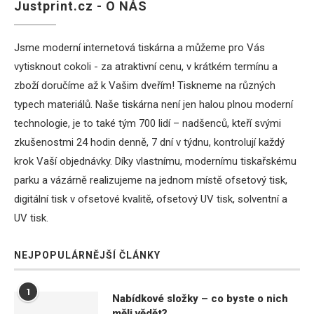
Justprint.cz - O NÁS
Jsme moderní internetová tiskárna a můžeme pro Vás
vytisknout cokoli - za atraktivní cenu, v krátkém termínu a
zboží doručíme až k Vašim dveřím! Tiskneme na různých
typech materiálů. Naše tiskárna není jen halou plnou moderní
technologie, je to také tým 700 lidí – nadšenců, kteří svými
zkušenostmi 24 hodin denně, 7 dní v týdnu, kontrolují každý
krok Vaší objednávky. Díky vlastnímu, modernímu tiskařskému
parku a vázárně realizujeme na jednom místě ofsetový tisk,
digitální tisk v ofsetové kvalitě, ofsetový UV tisk, solventní a
UV tisk.
NEJPOPULÁRNĚJŠÍ ČLÁNKY
1
Nabídkové složky – co byste o nich
měli vědět?